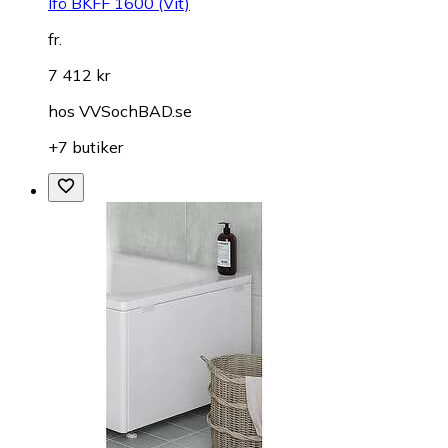
Ifö BKFF 1600 (Vit)
fr.
7 412 kr
hos
VVSochBAD.se
+7 butiker