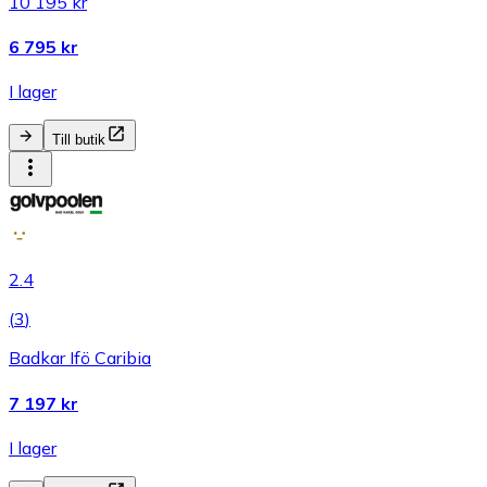
10 195 kr
6 795 kr
I lager
Till butik
2.4
(
3
)
Badkar Ifö Caribia
7 197 kr
I lager