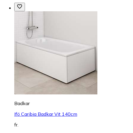
Badkar
Ifö Caribia Badkar Vit 140cm
fr.