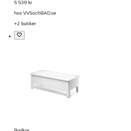
5 539 kr
hos
VVSochBAD.se
+2 butiker
Badkar