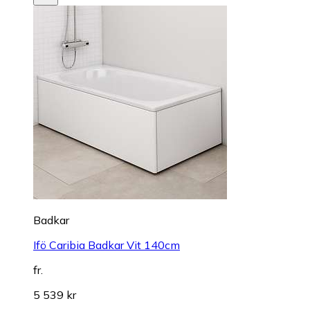
Badkar
Ifö Caribia Badkar Vit 140cm
fr.
5 539 kr