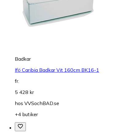
Badkar
Ifö Caribia Badkar Vit 160cm BK16-1
fr.
5 428 kr
hos
VVSochBAD.se
+4 butiker