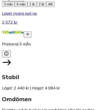
3 mån
6 mån
1 år
2 år
Allt
Lägst nypris just nu
2 572 kr
Pristrend
3
mån
Stabil
Lägst
:
2 440 kr
|
Högst
:
4 084 kr
Omdömen
Berätta vad du tycker om produkten eller läs andras