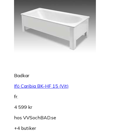
Badkar
Ifö Caribia BK-HF 15 (Vit)
fr.
4 599 kr
hos
VVSochBAD.se
+4 butiker