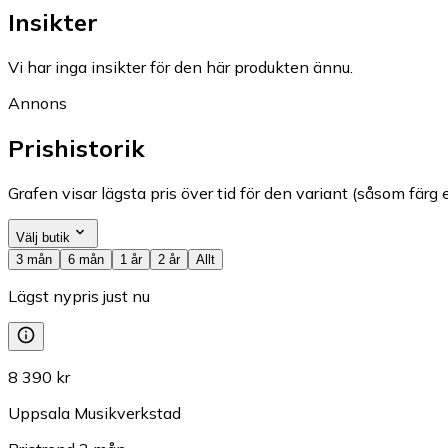
Insikter
Vi har inga insikter för den här produkten ännu.
Annons
Prishistorik
Grafen visar lägsta pris över tid för den variant (såsom färg e
Välj butik
3 mån
6 mån
1 år
2 år
Allt
Lägst nypris just nu
8 390 kr
Uppsala Musikverkstad