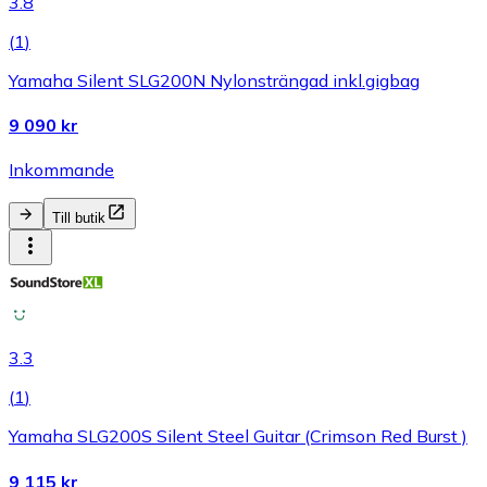
3.8
(
1
)
Yamaha Silent SLG200N Nylonsträngad inkl.gigbag
9 090 kr
Inkommande
Till butik
3.3
(
1
)
Yamaha SLG200S Silent Steel Guitar (Crimson Red Burst )
9 115 kr