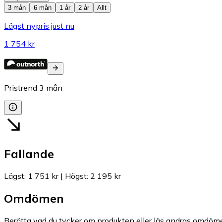
3 mån
6 mån
1 år
2 år
Allt
Lägst nypris just nu
1 754 kr
Pristrend
3
mån
Fallande
Lägst
:
1 751 kr
|
Högst
:
2 195 kr
Omdömen
Berätta vad du tycker om produkten eller läs andras omdöme