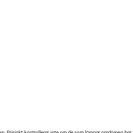
n. Prisjakt kontrollerar inte om de som lämnar omdömen har a