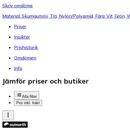
Skriv omdöme
Material: Skumgummi, Trä, Nylon/Polyamid, Färg: Vit, Grön
Priser
Insikter
Prishistorik
Omdömen
Info
Jämför priser och butiker
Alla filter
Pris inkl. frakt