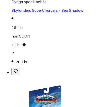
Övriga speltillbehör
Skylanders SuperChargers - Sea Shadow
fr.
264 kr
hos
CDON
+1 butik
fr. 263 kr