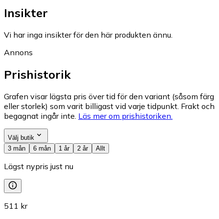
Insikter
Vi har inga insikter för den här produkten ännu.
Annons
Prishistorik
Grafen visar lägsta pris över tid för den variant (såsom färg
eller storlek) som varit billigast vid varje tidpunkt. Frakt och
begagnat ingår inte.
Läs mer om prishistoriken.
Välj butik
3 mån
6 mån
1 år
2 år
Allt
Lägst nypris just nu
511 kr