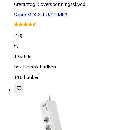
Grenuttag & överspänningsskydd
Supra MD06-EU/SP MK3
(
10
)
fr.
1 625 kr
hos
Hembiobutiken
+16 butiker