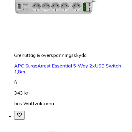
Grenuttag & överspänningsskydd
APC SurgeArrest Essential 5-Way 2xUSB Switch
1,8m
fr.
343 kr
hos
Wattväktarna