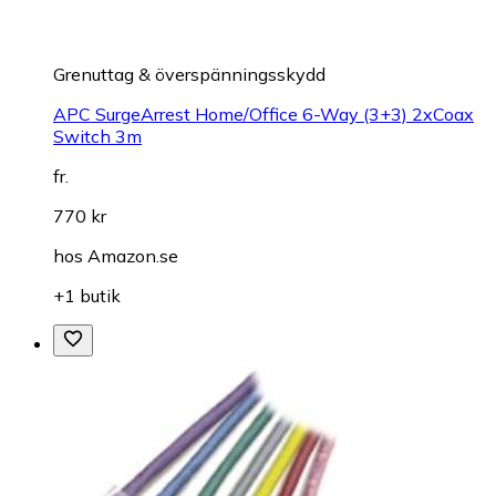
Grenuttag & överspänningsskydd
APC SurgeArrest Home/Office 6-Way (3+3) 2xCoax
Switch 3m
fr.
770 kr
hos
Amazon.se
+1 butik