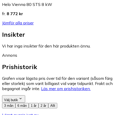
Helo Vienna 80 STS 8 kW
fr.
8 772 kr
Jämför alla priser
Insikter
Vi har inga insikter för den här produkten ännu.
Annons
Prishistorik
Grafen visar lägsta pris över tid för den variant (såsom färg
eller storlek) som varit billigast vid varje tidpunkt. Frakt och
begagnat ingår inte.
Läs mer om prishistoriken.
Välj butik
3 mån
6 mån
1 år
2 år
Allt