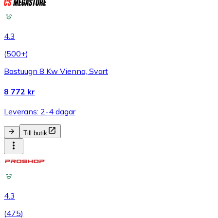
4.3
(
500+
)
Bastuugn 8 Kw Vienna, Svart
8 772 kr
Leverans: 2-4 dagar
Till butik
4.3
(
475
)