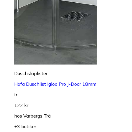
Duschsläplister
Hafa Duschlist Igloo Pro J-Door 18mm
fr.
122 kr
hos
Varbergs Trä
+3 butiker