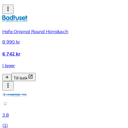
Hafa Original Round Hörndusch
8 990 kr
6 742 kr
I lager
Till butik
3.8
(
1
)