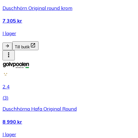
Duschhörn Original round krom
7 305 kr
I lager
Till butik
2.4
(
3
)
Duschhörna Hafa Original Round
8 990 kr
I lager