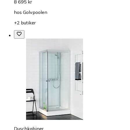
8 695 kr
hos
Golvpoolen
+2 butiker
Duschkabiner