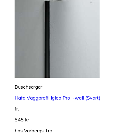
Duschsargar
Hafa Väggprofil Igloo Pro I-wall (Svart)
fr.
545 kr
hos
Varbergs Trä