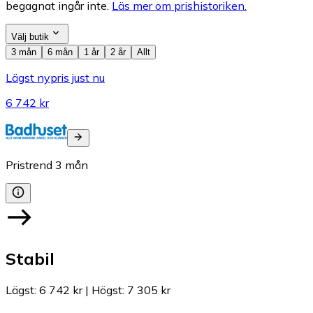
begagnat ingår inte.
Läs mer om prishistoriken.
Välj butik
3 mån
6 mån
1 år
2 år
Allt
Lägst nypris just nu
6 742 kr
Pristrend
3
mån
Stabil
Lägst
:
6 742 kr
|
Högst
:
7 305 kr