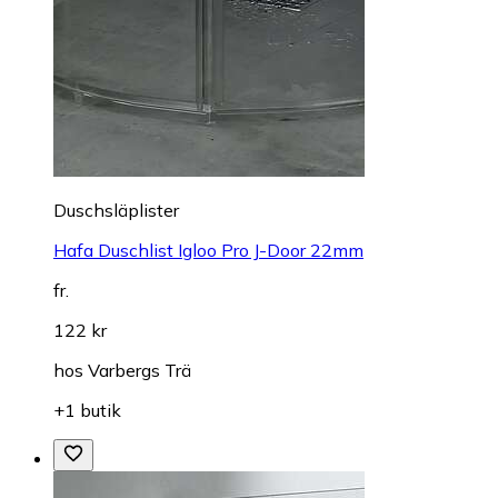
Duschsläplister
Hafa Duschlist Igloo Pro J-Door 22mm
fr.
122 kr
hos
Varbergs Trä
+1 butik