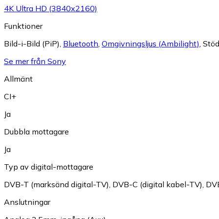
4K Ultra HD (3840x2160)
Funktioner
Bild-i-Bild (PiP)
,
Bluetooth
,
Omgivningsljus (Ambilight)
,
Stöd
Se mer från Sony
Allmänt
CI+
Ja
Dubbla mottagare
Ja
Typ av digital-mottagare
DVB-T (marksänd digital-TV)
,
DVB-C (digital kabel-TV)
,
DVB
Anslutningar