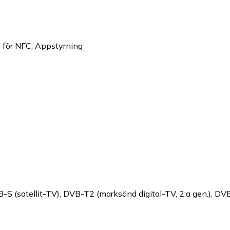
 för NFC
,
Appstyrning
-S (satellit-TV)
,
DVB-T2 (marksänd digital-TV, 2:a gen.)
,
DVB-