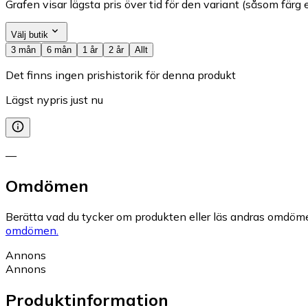
Grafen visar lägsta pris över tid för den variant (såsom färg e
Välj butik
3 mån
6 mån
1 år
2 år
Allt
Det finns ingen prishistorik för denna produkt
Lägst nypris just nu
—
Omdömen
Berätta vad du tycker om produkten eller läs andras omdöme
omdömen.
Annons
Annons
Produktinformation