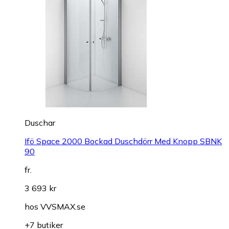
Duschar
Ifö Space 2000 Bockad Duschdörr Med Knopp SBNK
90
fr.
3 693 kr
hos
VVSMAX.se
+7 butiker