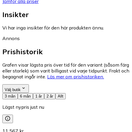
Jämför alla priser
Insikter
Vi har inga insikter för den här produkten ännu.
Annons
Prishistorik
Grafen visar lägsta pris över tid för den variant (såsom färg
eller storlek) som varit billigast vid varje tidpunkt. Frakt och
begagnat ingår inte.
Läs mer om prishistoriken.
Välj butik
3 mån
6 mån
1 år
2 år
Allt
Lägst nypris just nu
11 567 kr