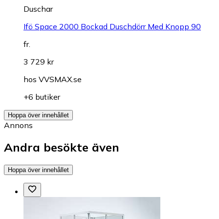
Duschar
Ifö Space 2000 Bockad Duschdörr Med Knopp 90
fr.
3 729 kr
hos
VVSMAX.se
+6 butiker
Hoppa över innehållet
Annons
Andra besökte även
Hoppa över innehållet