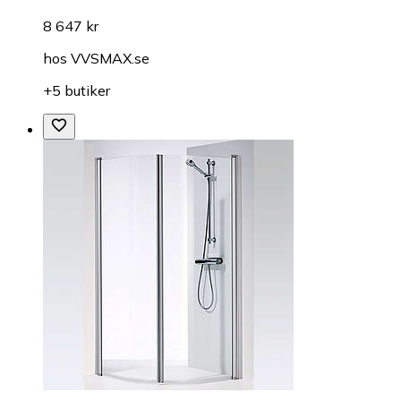
8 647 kr
hos
VVSMAX.se
+5 butiker