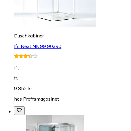
Duschkabiner
Ifö Next NK 99 90x90
(
1
)
fr.
9 852 kr
hos
Proffsmagasinet