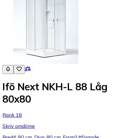
Ifö Next NKH-L 88 Låg
80x80
Rank 18
Skriv omdöme
Bredd: 80 cm, Djup: 80 cm, Form/Utförande: