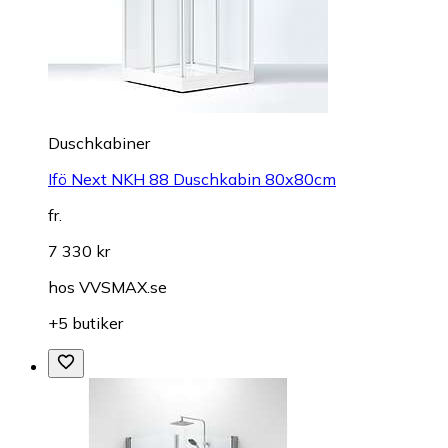
Duschkabiner
Ifö Next NKH 88 Duschkabin 80x80cm
fr.
7 330 kr
hos
VVSMAX.se
+5 butiker