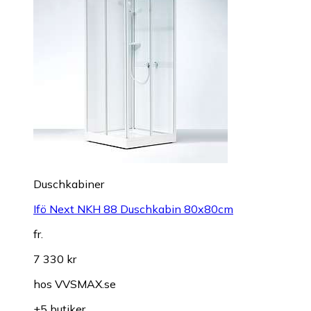
Duschkabiner
Ifö Next NKH 88 Duschkabin 80x80cm
fr.
7 330 kr
hos
VVSMAX.se
+5 butiker