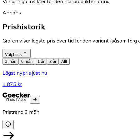
Vi har inga insikter för den här produkten ännu.
Annons
Prishistorik
Grafen visar lägsta pris över tid för den variant (såsom färg e
Välj butik
3 mån
6 mån
1 år
2 år
Allt
Lägst nypris just nu
1 875 kr
Pristrend
3
mån