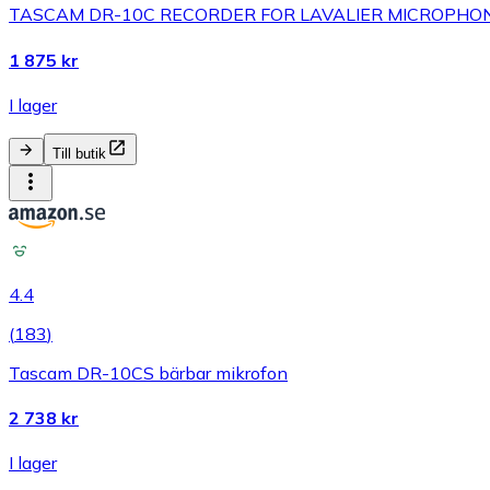
TASCAM DR-10C RECORDER FOR LAVALIER MICROPHO
1 875 kr
I lager
Till butik
4.4
(
183
)
Tascam DR-10CS bärbar mikrofon
2 738 kr
I lager