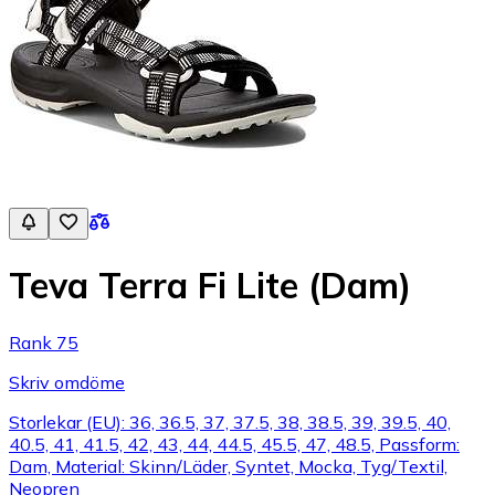
Teva Terra Fi Lite (Dam)
Rank 75
Skriv omdöme
Storlekar (EU): 36, 36.5, 37, 37.5, 38, 38.5, 39, 39.5, 40,
40.5, 41, 41.5, 42, 43, 44, 44.5, 45.5, 47, 48.5, Passform:
Dam, Material: Skinn/Läder, Syntet, Mocka, Tyg/Textil,
Neopren