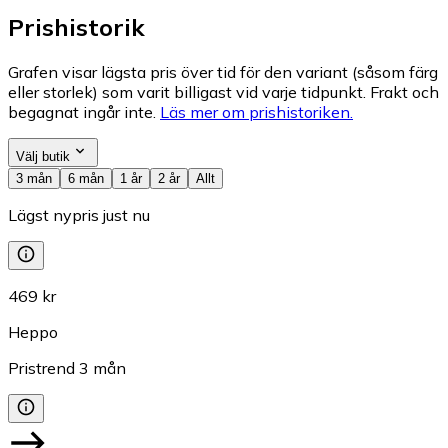
Prishistorik
Grafen visar lägsta pris över tid för den variant (såsom färg
eller storlek) som varit billigast vid varje tidpunkt. Frakt och
begagnat ingår inte.
Läs mer om prishistoriken.
Välj butik
3 mån
6 mån
1 år
2 år
Allt
Lägst nypris just nu
469 kr
Heppo
Pristrend
3
mån