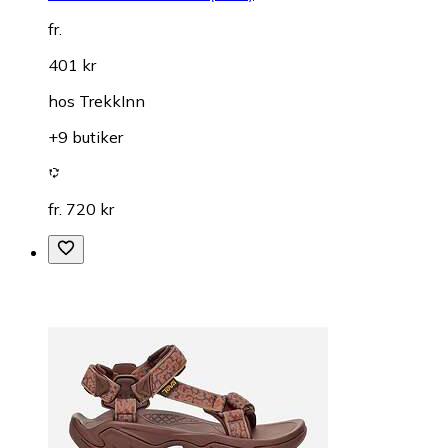
fr.
401 kr
hos
TrekkInn
+9 butiker
fr. 720 kr