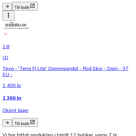
Till butik
1.8
(
1
)
Teva - 'Terra FI Lite' Dammsandal - Röd Skor - Dam - 37
EU -
1 400 kr
1 366 kr
Okänt lager
Till butik
Vi har hittat produkten i totalt 12 butiker, varav 7 är