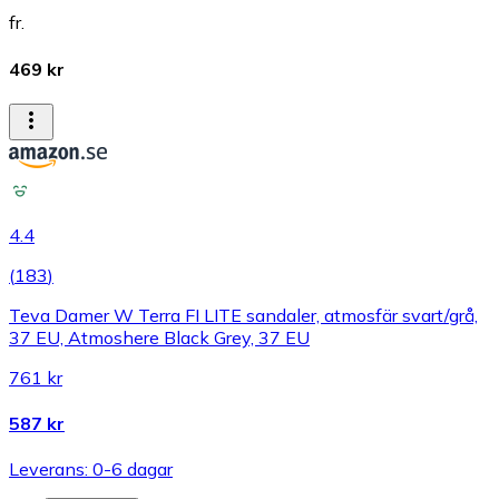
fr.
469 kr
4.4
(
183
)
Teva Damer W Terra FI LITE sandaler, atmosfär svart/grå,
37 EU, Atmoshere Black Grey, 37 EU
761 kr
587 kr
Leverans: 0-6 dagar