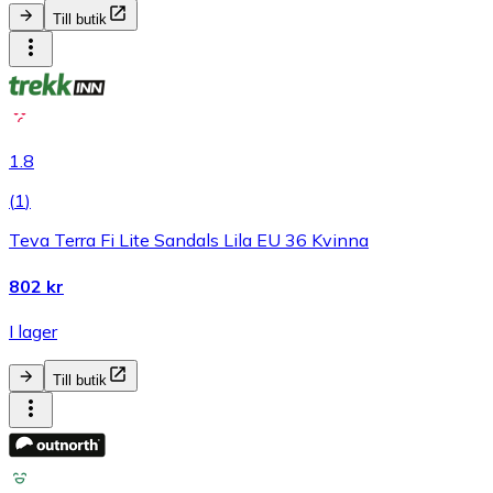
Till butik
1.8
(
1
)
Teva Terra Fi Lite Sandals Lila EU 36 Kvinna
802 kr
I lager
Till butik