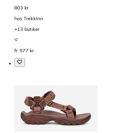
803 kr
hos
TrekkInn
+13 butiker
fr. 977 kr