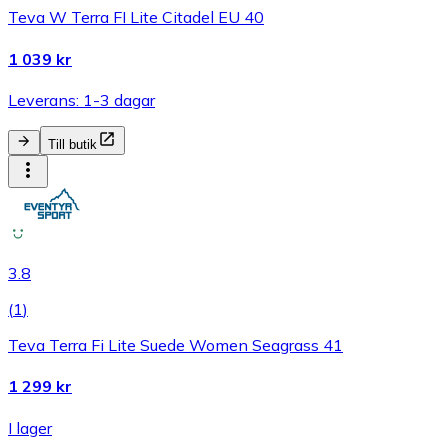
Teva W Terra FI Lite Citadel EU 40
1 039 kr
Leverans: 1-3 dagar
Till butik
3.8
(
1
)
Teva Terra Fi Lite Suede Women Seagrass 41
1 299 kr
I lager