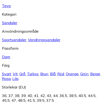
Teva
Kategori
Sandaler
Användningsområde
Sportsandaler
,
Vandringssandaler
Passform
Dam
Färg
Svart
,
Vit
,
Grå
,
Turkos
,
Brun
,
Blå
,
Röd
,
Orange
,
Grön
,
Beige
,
Rosa
,
Lila
Storlekar (EU)
36
,
37
,
38
,
39
,
40
,
41
,
42
,
43
,
44
,
36.5
,
38.5
,
40.5
,
44.5
,
45.5
,
47
,
48.5
,
41.5
,
39.5
,
37.5