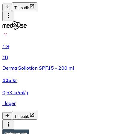
Till butik
1.8
(
1
)
Derma Sollotion SPF15 - 200 ml
105 kr
0,53 kr/ml/g
I lager
Till butik