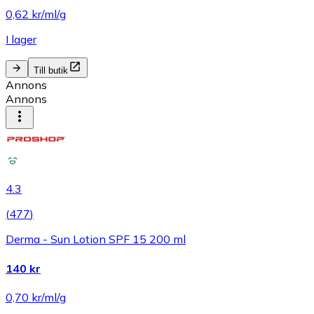
0,62 kr/ml/g
I lager
Till butik
Annons
Annons
4.3
(
477
)
Derma - Sun Lotion SPF 15 200 ml
140 kr
0,70 kr/ml/g