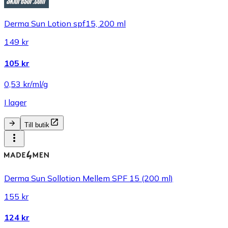
Derma Sun Lotion spf15, 200 ml
149 kr
105 kr
0,53 kr/ml/g
I lager
Till butik
Derma Sun Sollotion Mellem SPF 15 (200 ml)
155 kr
124 kr