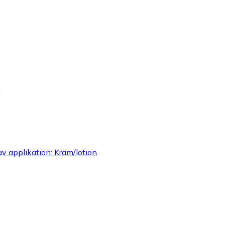
l
v applikation: Kräm/lotion