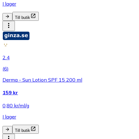
I lager
Till butik
2.4
(
6
)
Derma - Sun Lotion SPF 15 200 ml
159 kr
0,80 kr/ml/g
I lager
Till butik