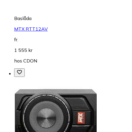
Baslåda
MTX RTT12AV
fr.
1 555 kr
hos
CDON