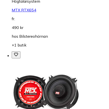
Högtalarsystem
MTX RTX654
fr.
490 kr
hos
Bilstereohörnan
+1 butik