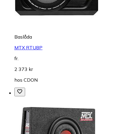
Baslåda
MTX RTU8P
fr.
2 373 kr
hos
CDON