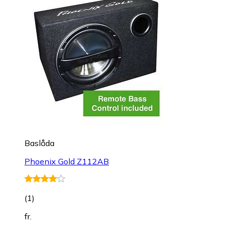
Baslåda
Phoenix Gold Z112AB
(
1
)
fr.