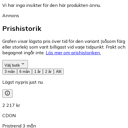
Vi har inga insikter för den här produkten ännu.
Annons
Prishistorik
Grafen visar lägsta pris över tid för den variant (såsom färg
eller storlek) som varit billigast vid varje tidpunkt. Frakt och
begagnat ingår inte.
Läs mer om prishistoriken.
Välj butik
3 mån
6 mån
1 år
2 år
Allt
Lägst nypris just nu
2 217 kr
CDON
Pristrend
3
mån