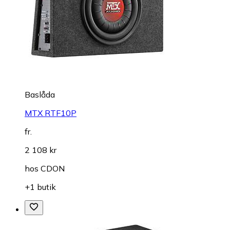
Baslåda
MTX RTF10P
fr.
2 108 kr
hos
CDON
+1 butik