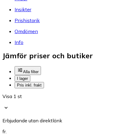
Insikter
Prishistorik
Omdömen
Info
Jämför priser och butiker
Alla filter
I lager
Pris inkl. frakt
Visa 1 st
Erbjudande utan direktlänk
fr.