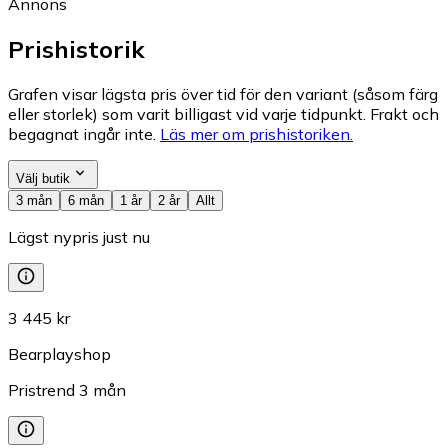
Annons
Prishistorik
Grafen visar lägsta pris över tid för den variant (såsom färg
eller storlek) som varit billigast vid varje tidpunkt. Frakt och
begagnat ingår inte.
Läs mer om prishistoriken.
Välj butik
3 mån
6 mån
1 år
2 år
Allt
Lägst nypris just nu
3 445 kr
Bearplayshop
Pristrend
3
mån