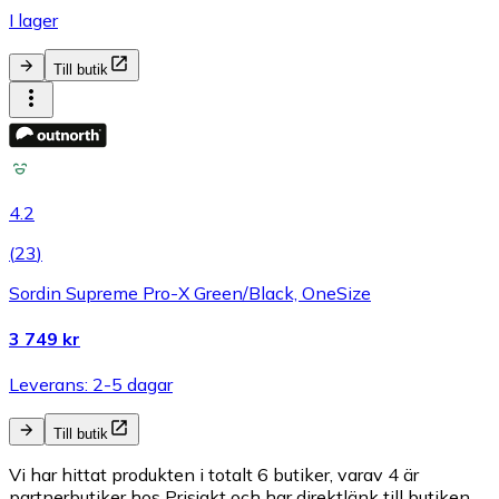
I lager
Till butik
4.2
(
23
)
Sordin Supreme Pro-X Green/Black, OneSize
3 749 kr
Leverans: 2-5 dagar
Till butik
Vi har hittat produkten i totalt 6 butiker, varav 4 är
partnerbutiker hos Prisjakt och har direktlänk till butiken.