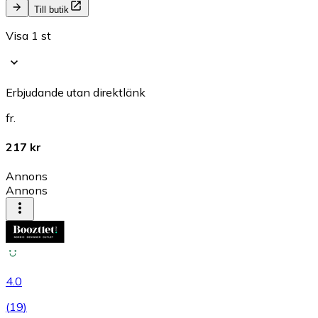
Till butik
Visa 1 st
Erbjudande utan direktlänk
fr.
217 kr
Annons
Annons
4.0
(
19
)