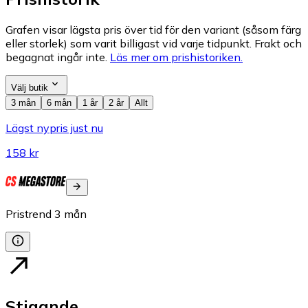
Grafen visar lägsta pris över tid för den variant (såsom färg
eller storlek) som varit billigast vid varje tidpunkt. Frakt och
begagnat ingår inte.
Läs mer om prishistoriken.
Välj butik
3 mån
6 mån
1 år
2 år
Allt
Lägst nypris just nu
158 kr
Pristrend
3
mån
Stigande