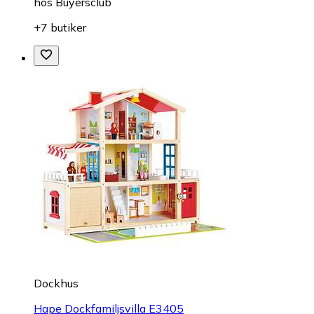
hos
Buyersclub
+7 butiker
Dockhus
Hape Dockfamiljsvilla E3405