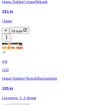
Hape Dubbel stapelleksak
181 kr
I lager
Till butik
4.8
(
10
)
Hape Dubbel Regnbågsstaplare
195 kr
Leverans: 1-3 dagar