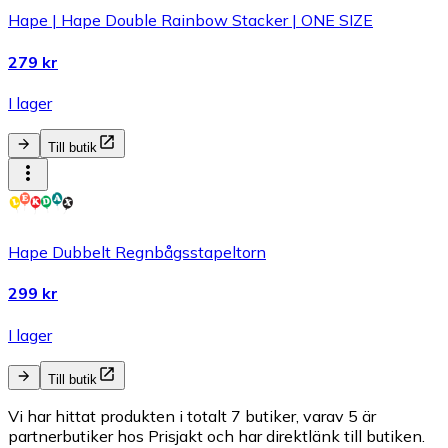
Hape | Hape Double Rainbow Stacker | ONE SIZE
279 kr
I lager
Till butik
Hape Dubbelt Regnbågsstapeltorn
299 kr
I lager
Till butik
Vi har hittat produkten i totalt 7 butiker, varav 5 är
partnerbutiker hos Prisjakt och har direktlänk till butiken.