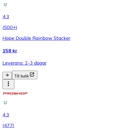
4.3
(
500+
)
Hape Double Rainbow Stacker
158 kr
Leverans: 2-3 dagar
Till butik
4.3
(
477
)