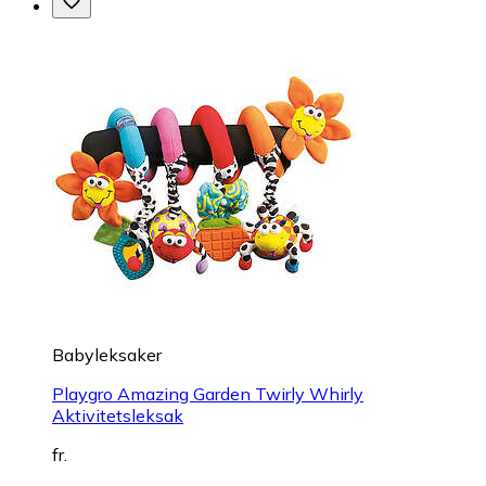
Babyleksaker
Playgro Amazing Garden Twirly Whirly
Aktivitetsleksak
fr.