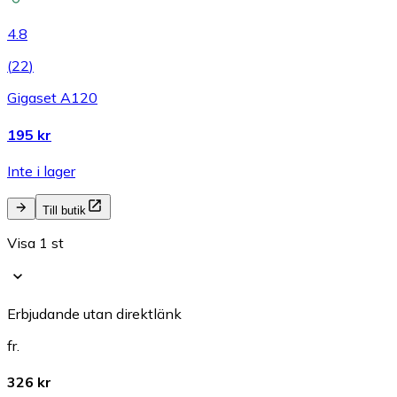
4.8
(
22
)
Gigaset A120
195 kr
Inte i lager
Till butik
Visa 1 st
Erbjudande utan direktlänk
fr.
326 kr