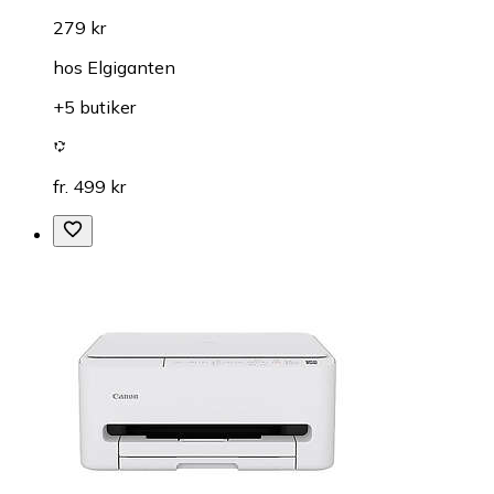
279 kr
hos
Elgiganten
+5 butiker
fr. 499 kr