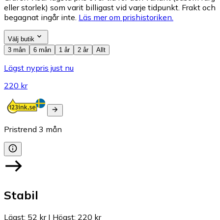
eller storlek) som varit billigast vid varje tidpunkt. Frakt och
begagnat ingår inte.
Läs mer om prishistoriken.
Välj butik
3 mån
6 mån
1 år
2 år
Allt
Lägst nypris just nu
220 kr
Pristrend
3
mån
Stabil
Lägst
:
52 kr
|
Högst
:
220 kr