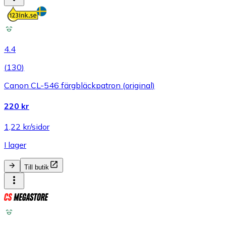
4.4
(
130
)
Canon CL-546 färgbläckpatron (original)
220 kr
1,22 kr/sidor
I lager
Till butik