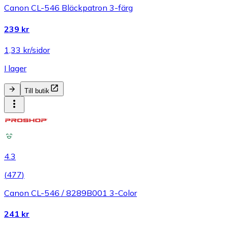
Canon CL-546 Bläckpatron 3-färg
239 kr
1,33 kr/sidor
I lager
Till butik
4.3
(
477
)
Canon CL-546 / 8289B001 3-Color
241 kr