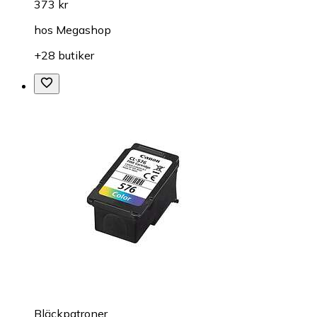
373 kr
hos
Megashop
+28 butiker
Bläckpatroner