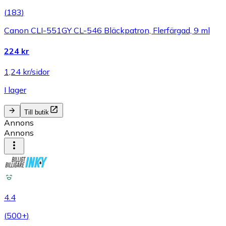
(
183
)
Canon CLI-551GY CL-546 Bläckpatron, Flerfärgad, 9 ml
224 kr
1,24 kr/sidor
I lager
Till butik
Annons
Annons
4.4
(
500+
)