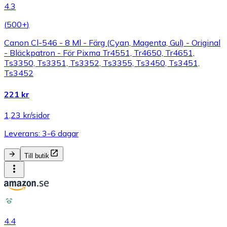
4.3
(
500+
)
Canon Cl-546 - 8 Ml - Färg (Cyan, Magenta, Gul) - Original
- Bläckpatron - För Pixma Tr4551, Tr4650, Tr4651,
Ts3350, Ts3351, Ts3352, Ts3355, Ts3450, Ts3451,
Ts3452
221 kr
1,23 kr/sidor
Leverans: 3-6 dagar
Till butik
4.4