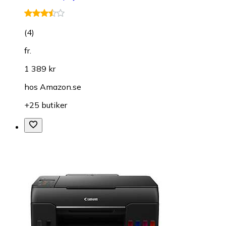
(
4
)
fr.
1 389 kr
hos
Amazon.se
+25 butiker