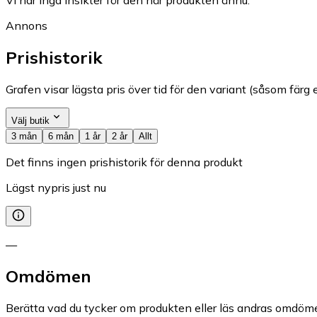
Annons
Prishistorik
Grafen visar lägsta pris över tid för den variant (såsom färg e
Välj butik
3 mån
6 mån
1 år
2 år
Allt
Det finns ingen prishistorik för denna produkt
Lägst nypris just nu
—
Omdömen
Berätta vad du tycker om produkten eller läs andras omdöme