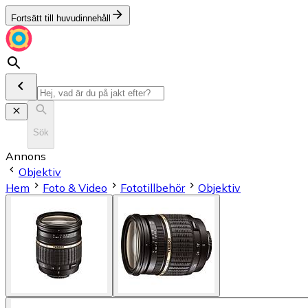
Fortsätt till huvudinnehåll
Sök
Annons
Objektiv
Hem
Foto & Video
Fototillbehör
Objektiv