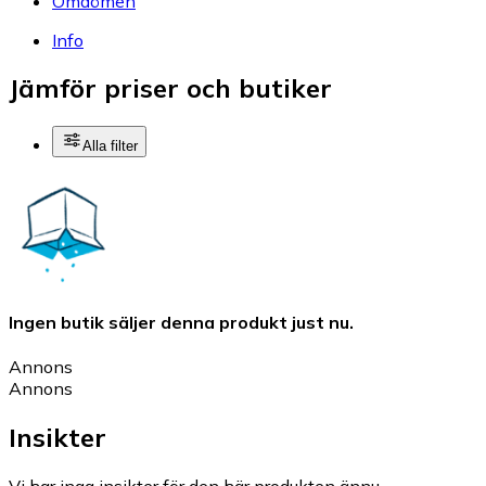
Omdömen
Info
Jämför priser och butiker
Alla filter
Ingen butik säljer denna produkt just nu.
Annons
Annons
Insikter
Vi har inga insikter för den här produkten ännu.