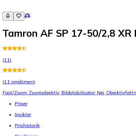
Tamron AF SP 17-50/2,8 XR Di
(
11
)
(
11 omdömen
)
Fast/Zoom: Zoomobjektiv, Bildstabilisator: Nej, Objektivfatt
Priser
Insikter
Prishistorik