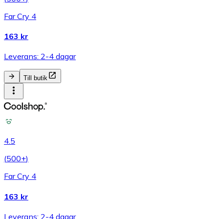
Far Cry 4
163 kr
Leverans: 2-4 dagar
Till butik
4.5
(
500+
)
Far Cry 4
163 kr
Leverans: 2-4 dagar