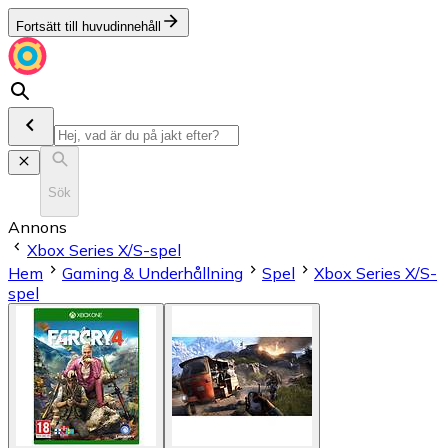
Fortsätt till huvudinnehåll
Sök
Annons
Xbox Series X/S-spel
Hem
Gaming & Underhållning
Spel
Xbox Series X/S-
spel