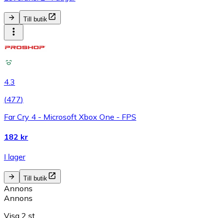
Till butik
4.3
(
477
)
Far Cry 4 - Microsoft Xbox One - FPS
182 kr
I lager
Till butik
Annons
Annons
Visa 2 st