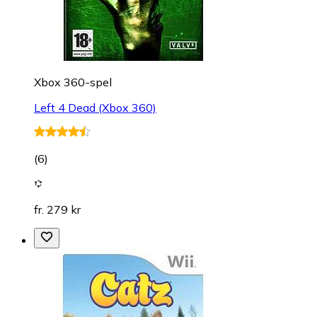
Xbox 360-spel
Left 4 Dead (Xbox 360)
(
6
)
fr. 279 kr