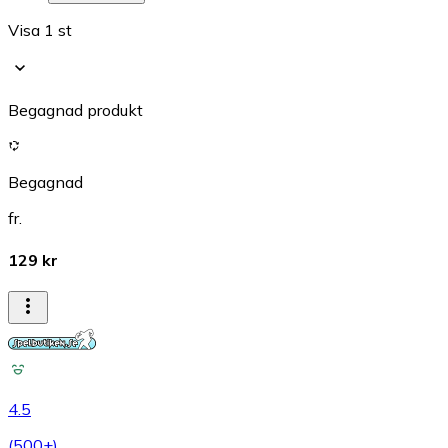
Visa 1 st
Begagnad produkt
Begagnad
fr.
129 kr
4.5
(
500+
)