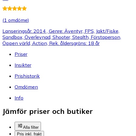
(
1 omdöme
)
Lanseringsår: 2014 , Genre: Äventyr, FPS, Jakt/Fiske,
Sandbox, Överlevnad, Shooter, Stealth, Förstaperson,
Öppen värld, Action, Rek. åldersgräns: 18 år
Priser
Insikter
Prishistorik
Omdömen
Info
Jämför priser och butiker
Alla filter
Pris inkl. frakt