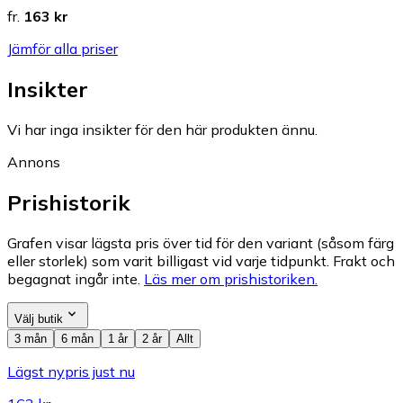
fr.
163 kr
Jämför alla priser
Insikter
Vi har inga insikter för den här produkten ännu.
Annons
Prishistorik
Grafen visar lägsta pris över tid för den variant (såsom färg
eller storlek) som varit billigast vid varje tidpunkt. Frakt och
begagnat ingår inte.
Läs mer om prishistoriken.
Välj butik
3 mån
6 mån
1 år
2 år
Allt
Lägst nypris just nu