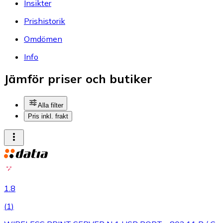
Insikter
Prishistorik
Omdömen
Info
Jämför priser och butiker
Alla filter
Pris inkl. frakt
1.8
(
1
)