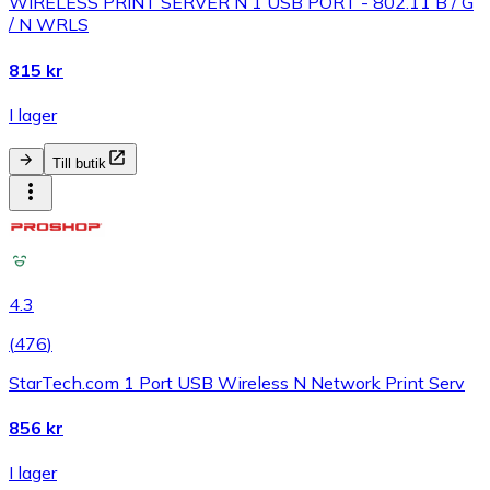
WIRELESS PRINT SERVER N 1 USB PORT - 802.11 B / G
/ N WRLS
815 kr
I lager
Till butik
4.3
(
476
)
StarTech.com 1 Port USB Wireless N Network Print Serv
856 kr
I lager