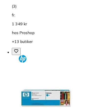
(
3
)
fr.
1 349 kr
hos
Proshop
+13 butiker