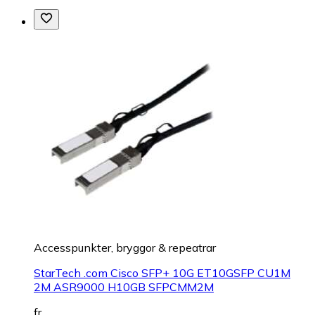
Accesspunkter, bryggor & repeatrar
StarTech .com Cisco SFP+ 10G ET10GSFP CU1M
2M ASR9000 H10GB SFPCMM2M
fr.