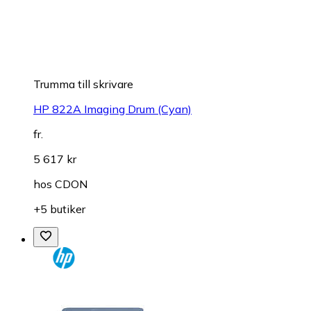
Trumma till skrivare
HP 822A Imaging Drum (Cyan)
fr.
5 617 kr
hos
CDON
+5 butiker