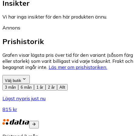
Insikter
Vi har inga insikter för den här produkten ännu.
Annons
Prishistorik
Grafen visar lägsta pris över tid för den variant (såsom färg
eller storlek) som varit billigast vid varje tidpunkt. Frakt och
begagnat ingår inte.
Läs mer om prishistoriken.
Välj butik
3 mån
6 mån
1 år
2 år
Allt
Lägst nypris just nu
815 kr