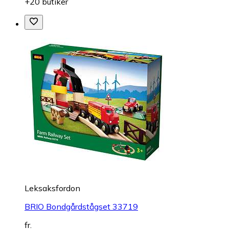
+20 butiker
Leksaksfordon
BRIO Bondgårdstågset 33719
fr.