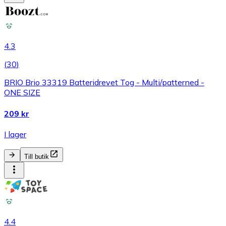
4.3
(
30
)
BRIO Brio 33319 Batteridrevet Tog - Multi/patterned -
ONE SIZE
209 kr
I lager
Till butik
4.4