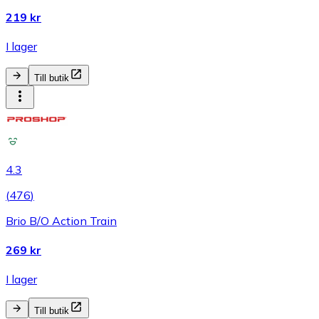
219 kr
I lager
Till butik
4.3
(
476
)
Brio B/O Action Train
269 kr
I lager
Till butik