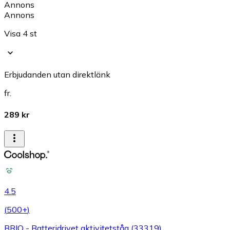
Annons
Annons
Visa 4 st
Erbjudanden utan direktlänk
fr.
289 kr
4.5
(
500+
)
BRIO - Batteridrivet aktivitetståg (33319)