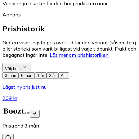
Vi har inga insikter för den här produkten ännu.
Annons
Prishistorik
Grafen visar lägsta pris över tid för den variant (såsom färg
eller storlek) som varit billigast vid varje tidpunkt. Frakt och
begagnat ingår inte.
Läs mer om prishistoriken.
Välj butik
3 mån
6 mån
1 år
2 år
Allt
Lägst nypris just nu
209 kr
Pristrend
3
mån