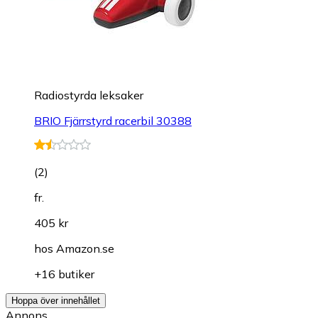
Radiostyrda leksaker
BRIO Fjärrstyrd racerbil 30388
(
2
)
fr.
405 kr
hos
Amazon.se
+16 butiker
Hoppa över innehållet
Annons