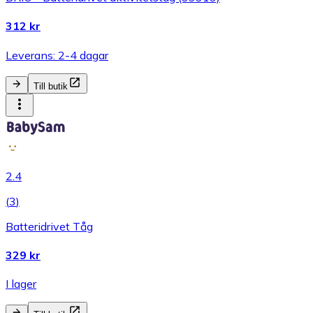
312 kr
Leverans: 2-4 dagar
Till butik
2.4
(
3
)
Batteridrivet Tåg
329 kr
I lager