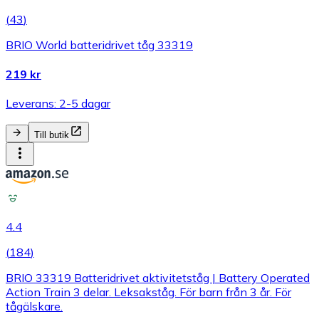
(
43
)
BRIO World batteridrivet tåg 33319
219 kr
Leverans: 2-5 dagar
Till butik
4.4
(
184
)
BRIO 33319 Batteridrivet aktivitetståg | Battery Operated
Action Train 3 delar. Leksakståg. För barn från 3 år. För
tågälskare.