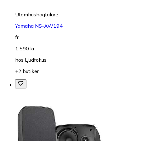
Utomhushögtalare
Yamaha NS-AW194
fr.
1 590 kr
hos
Ljudfokus
+2 butiker