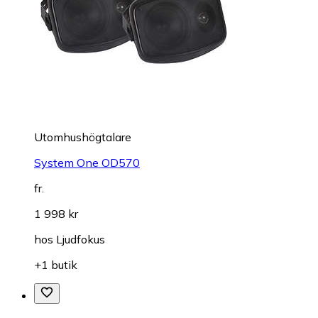
Utomhushögtalare
System One OD570
fr.
1 998 kr
hos
Ljudfokus
+1 butik