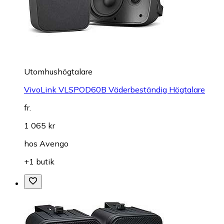
Utomhushögtalare
VivoLink VLSPOD60B Väderbeständig Högtalare
fr.
1 065 kr
hos
Avengo
+1 butik