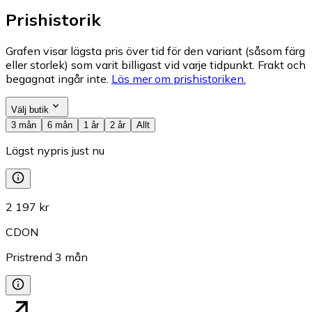
Prishistorik
Grafen visar lägsta pris över tid för den variant (såsom färg
eller storlek) som varit billigast vid varje tidpunkt. Frakt och
begagnat ingår inte.
Läs mer om prishistoriken.
Välj butik
3 mån
6 mån
1 år
2 år
Allt
Lägst nypris just nu
2 197 kr
CDON
Pristrend
3
mån