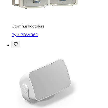
Utomhushögtalare
Pyle PDWR63