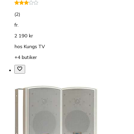
(
2
)
fr.
2 190 kr
hos
Kungs TV
+4 butiker