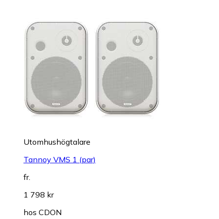
Utomhushögtalare
Tannoy VMS 1 (par)
fr.
1 798 kr
hos
CDON