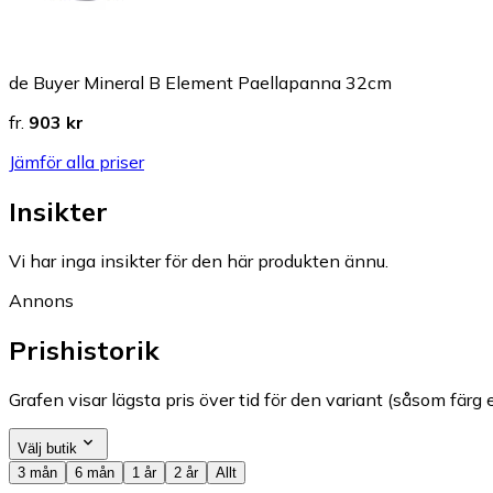
de Buyer Mineral B Element Paellapanna 32cm
fr.
903 kr
Jämför alla priser
Insikter
Vi har inga insikter för den här produkten ännu.
Annons
Prishistorik
Grafen visar lägsta pris över tid för den variant (såsom färg e
Välj butik
3 mån
6 mån
1 år
2 år
Allt