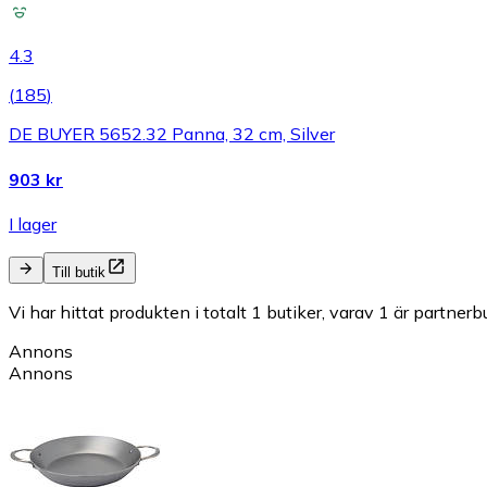
4.3
(
185
)
DE BUYER 5652.32 Panna, 32 cm, Silver
903 kr
I lager
Till butik
Vi har hittat produkten i totalt 1 butiker, varav 1 är partnerbu
Annons
Annons