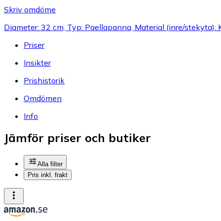
Skriv omdöme
Diameter: 32 cm, Typ: Paellapanna, Material (inre/stekyta): 
Priser
Insikter
Prishistorik
Omdömen
Info
Jämför priser och butiker
Alla filter
Pris inkl. frakt