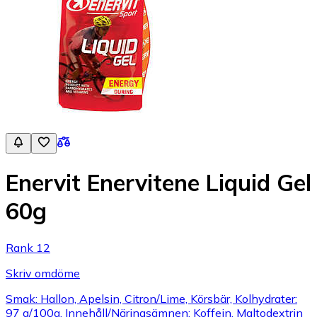
Enervit Enervitene Liquid Gel
60g
Rank 12
Skriv omdöme
Smak: Hallon, Apelsin, Citron/Lime, Körsbär, Kolhydrater:
97 g/100g, Innehåll/Näringsämnen: Koffein, Maltodextrin