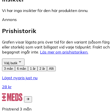
Vi har inga insikter för den här produkten ännu.
Annons
Prishistorik
Grafen visar lägsta pris över tid för den variant (såsom färg
eller storlek) som varit billigast vid varje tidpunkt. Frakt och
begagnat ingår inte.
Läs mer om prishistoriken.
Välj butik
3 mån
6 mån
1 år
2 år
Allt
Lägst nypris just nu
28 kr
Pristrend
3
mån