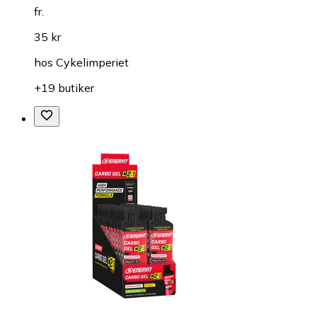
fr.
35 kr
hos
Cykelimperiet
+19 butiker