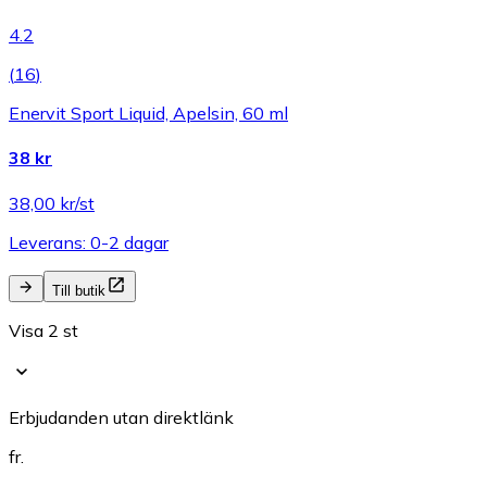
4.2
(
16
)
Enervit Sport Liquid, Apelsin, 60 ml
38 kr
38,00 kr/st
Leverans: 0-2 dagar
Till butik
Visa 2 st
Erbjudanden utan direktlänk
fr.