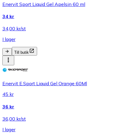
Enervit Sport Liquid Gel Apelsin 60 ml
34 kr
34,00 kr/st
I lager
Till butik
Enervit E.Sport Liquid Gel Orange 60Ml
45 kr
36 kr
36,00 kr/st
I lager