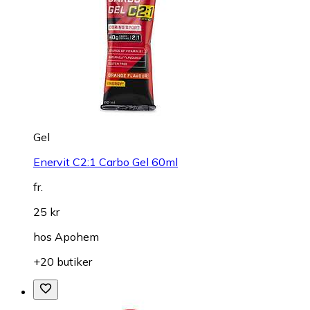
Gel
Enervit C2:1 Carbo Gel 60ml
fr.
25 kr
hos
Apohem
+20 butiker