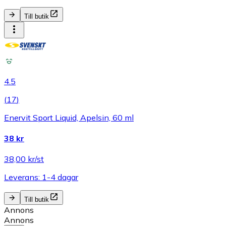
Till butik
4.5
(
17
)
Enervit Sport Liquid, Apelsin, 60 ml
38 kr
38,00 kr/st
Leverans: 1-4 dagar
Till butik
Annons
Annons