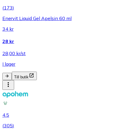
(
173
)
Enervit Liquid Gel Apelsin 60 ml
34 kr
28 kr
28,00 kr/st
I lager
Till butik
4.5
(
305
)