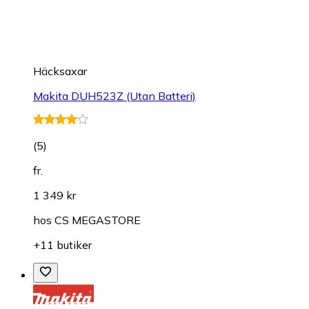
Häcksaxar
Makita DUH523Z (Utan Batteri)
(
5
)
fr.
1 349 kr
hos
CS MEGASTORE
+11 butiker