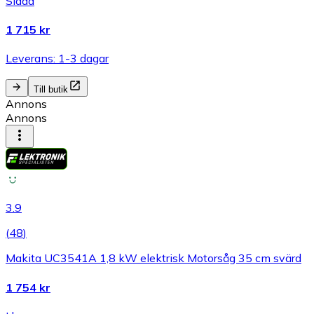
Sladd
1 715 kr
Leverans: 1-3 dagar
Till butik
Annons
Annons
3.9
(
48
)
Makita UC3541A 1,8 kW elektrisk Motorsåg 35 cm svärd
1 754 kr