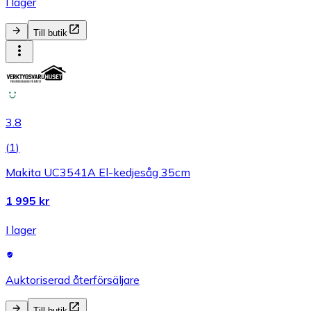
I lager
Till butik
3.8
(
1
)
Makita UC3541A El-kedjesåg 35cm
1 995 kr
I lager
Auktoriserad återförsäljare
Till butik