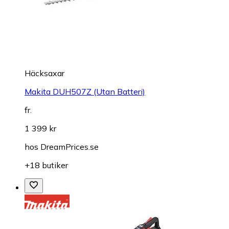
Häcksaxar
Makita DUH507Z (Utan Batteri)
fr.
1 399 kr
hos
DreamPrices.se
+18 butiker