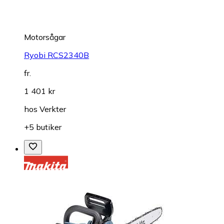
Motorsågar
Ryobi RCS2340B
fr.
1 401 kr
hos
Verkter
+5 butiker