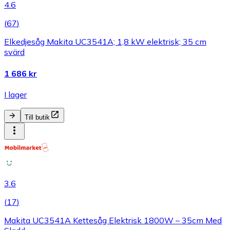
4.6
(
67
)
Elkedjesåg Makita UC3541A; 1,8 kW elektrisk; 35 cm
svärd
1 686 kr
I lager
Till butik
3.6
(
17
)
Makita UC3541A Kettesåg Elektrisk 1800W – 35cm Med