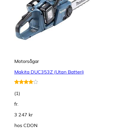
Motorsågar
Makita DUC353Z (Utan Batteri)
(
1
)
fr.
3 247 kr
hos
CDON