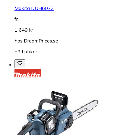
Makita DUH607Z
fr.
1 649 kr
hos
DreamPrices.se
+9 butiker