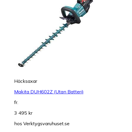
Häcksaxar
Makita DUH602Z (Utan Batteri)
fr.
3 495 kr
hos
Verktygsvaruhuset.se