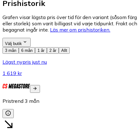
Prishistorik
Grafen visar lägsta pris över tid för den variant (såsom färg
eller storlek) som varit billigast vid varje tidpunkt. Frakt och
begagnat ingår inte.
Läs mer om prishistoriken.
Välj butik
3 mån
6 mån
1 år
2 år
Allt
Lägst nypris just nu
1 619 kr
Pristrend
3
mån