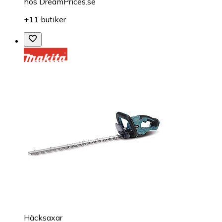
hos
DreamPrices.se
+11 butiker
Häcksaxar