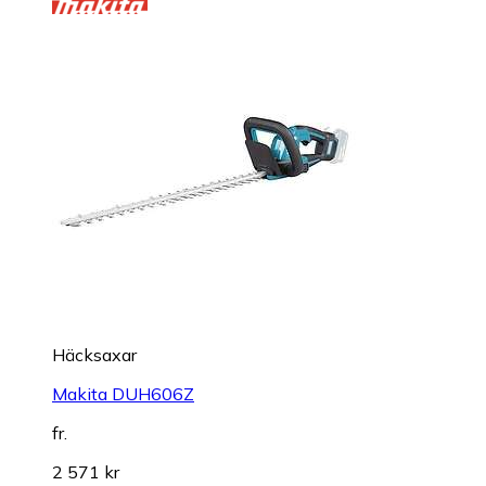
Häcksaxar
Makita DUH606Z
fr.
2 571 kr