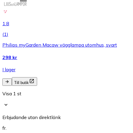
1.8
(
1
)
Philips myGarden Macaw vägglampa utomhus, svart
298 kr
I lager
Till butik
Visa 1 st
Erbjudande utan direktlänk
fr.