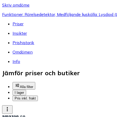
Skriv omdöme
Funktioner: Rörelsedetektor, Medföljande ljuskälla: Lysdiod 
Priser
Insikter
Prishistorik
Omdömen
Info
Jämför priser och butiker
Alla filter
I lager
Pris inkl. frakt