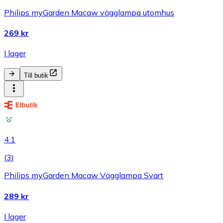
Philips myGarden Macaw vägglampa utomhus
269 kr
I lager
Till butik
4.1
(
3
)
Philips myGarden Macaw Vägglampa Svart
289 kr
I lager