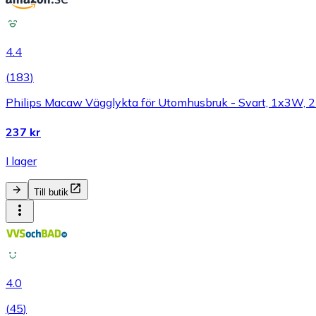
4.4
(
183
)
Philips Macaw Vägglykta för Utomhusbruk - Svart, 1x3W, 270
237 kr
I lager
Till butik
4.0
(
45
)