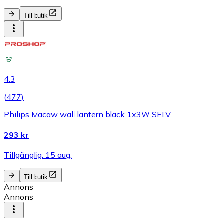
Till butik
4.3
(
477
)
Philips Macaw wall lantern black 1x3W SELV
293 kr
Tillgänglig: 15 aug.
Till butik
Annons
Annons