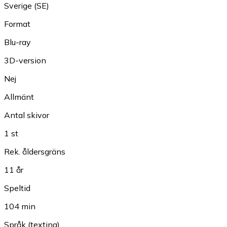
Sverige (SE)
Format
Blu-ray
3D-version
Nej
Allmänt
Antal skivor
1 st
Rek. åldersgräns
11 år
Speltid
104 min
Språk (texting)