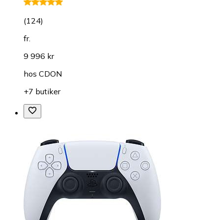
(
124
)
fr.
9 996 kr
hos
CDON
+7 butiker