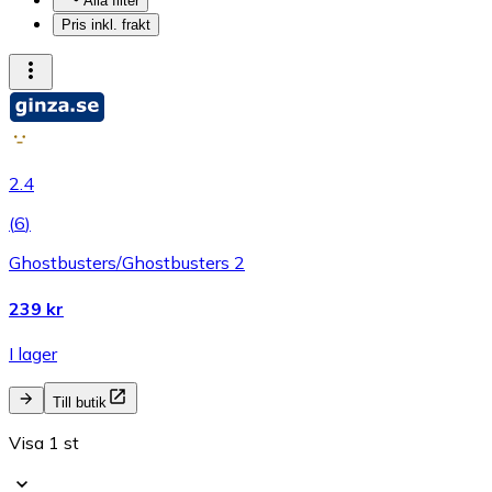
Alla filter
Pris inkl. frakt
2.4
(
6
)
Ghostbusters/Ghostbusters 2
239 kr
I lager
Till butik
Visa 1 st