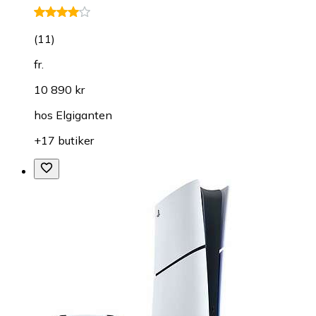
(
11
)
fr.
10 890 kr
hos
Elgiganten
+17 butiker