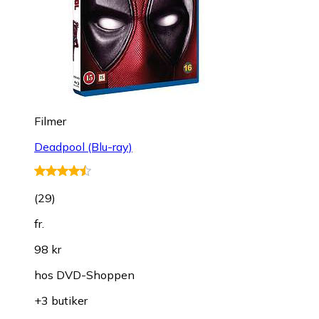
Filmer
Deadpool (Blu-ray)
(
29
)
fr.
98 kr
hos
DVD-Shoppen
+3 butiker