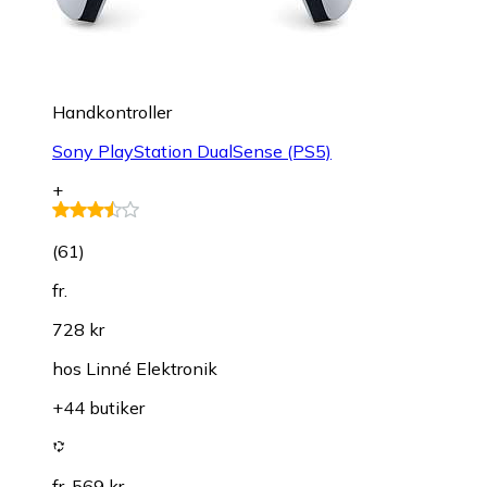
Handkontroller
Sony PlayStation DualSense (PS5)
+
(
61
)
fr.
728 kr
hos
Linné Elektronik
+44 butiker
fr. 569 kr