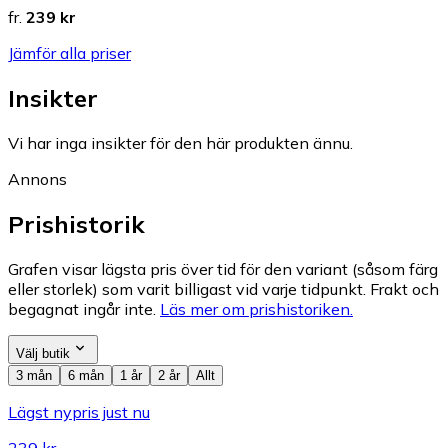
fr.
239 kr
Jämför alla priser
Insikter
Vi har inga insikter för den här produkten ännu.
Annons
Prishistorik
Grafen visar lägsta pris över tid för den variant (såsom färg
eller storlek) som varit billigast vid varje tidpunkt. Frakt och
begagnat ingår inte.
Läs mer om prishistoriken.
Välj butik
3 mån
6 mån
1 år
2 år
Allt
Lägst nypris just nu