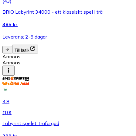
(
43
)
BRIO Labyrint 34000 - ett klassiskt spel i trä
385 kr
Leverans: 2-5 dagar
Till butik
Annons
Annons
4.8
(
10
)
Labyrint spelet Träfärgad
399 kr