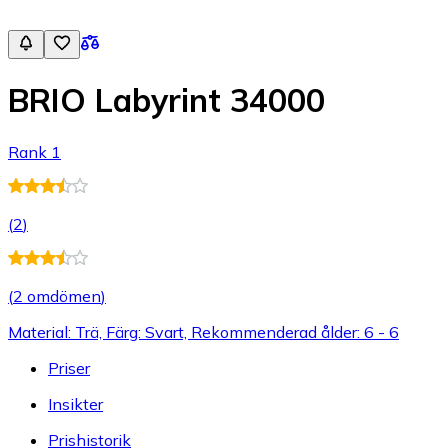
BRIO Labyrint 34000
Rank 1
(
2
)
(
2 omdömen
)
Material: Trä, Färg: Svart, Rekommenderad ålder: 6 - 6
Priser
Insikter
Prishistorik