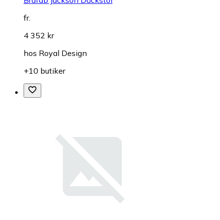
Brafab Jackson Däckstol
fr.
4 352 kr
hos
Royal Design
+10 butiker