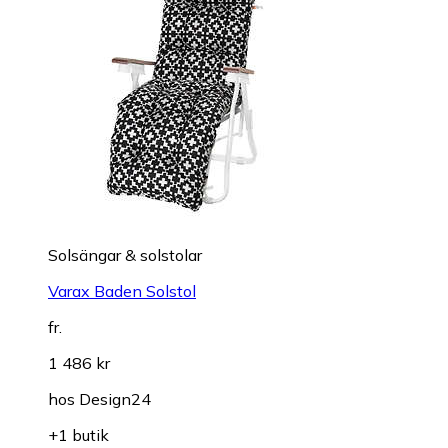
Solsängar & solstolar
Varax Baden Solstol
fr.
1 486 kr
hos
Design24
+1 butik