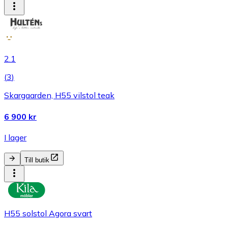
2.1
(
3
)
Skargaarden, H55 vilstol teak
6 900 kr
I lager
Till butik
H55 solstol Agora svart