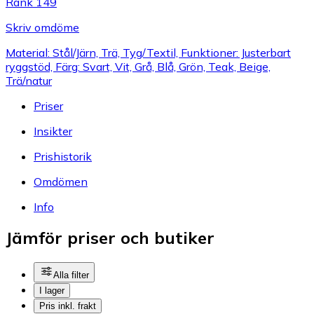
Rank 149
Skriv omdöme
Material: Stål/Järn, Trä, Tyg/Textil, Funktioner: Justerbart
ryggstöd, Färg: Svart, Vit, Grå, Blå, Grön, Teak, Beige,
Trä/natur
Priser
Insikter
Prishistorik
Omdömen
Info
Jämför priser och butiker
Alla filter
I lager
Pris inkl. frakt