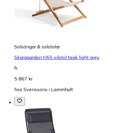
Solsängar & solstolar
Skargaarden H55 vilstol teak light grey
fr.
5 867 kr
hos
Svenssons i Lammhult