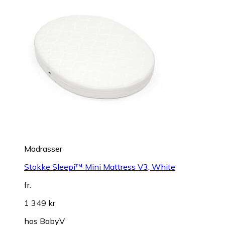
Madrasser
Stokke Sleepi™ Mini Mattress V3, White
fr.
1 349 kr
hos
BabyV