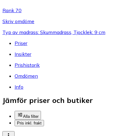
Rank 70
Skriv omdöme
Typ av madrass: Skummadrass, Tjocklek: 9 cm
Priser
Insikter
Prishistorik
Omdömen
Info
Jämför priser och butiker
Alla filter
Pris inkl. frakt