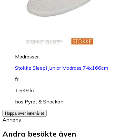
Madrasser
Stokke Sleepi Junior Madrass 74x166cm
fr.
1 649 kr
hos
Pyret & Snäckan
Hoppa över innehållet
Annons
Andra besökte även