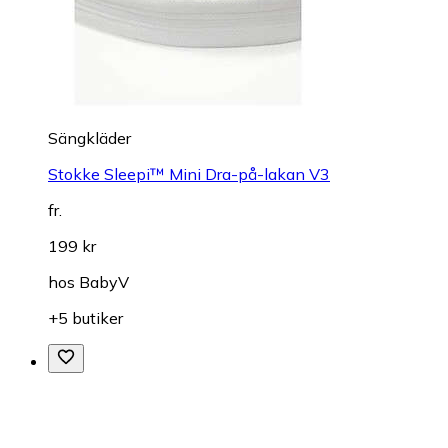
Sängkläder
Stokke Sleepi™ Mini Dra-på-lakan V3
fr.
199 kr
hos
BabyV
+5 butiker