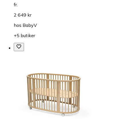
fr.
2 649 kr
hos
BabyV
+5 butiker