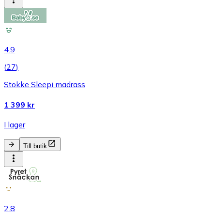
4.9
(
27
)
Stokke Sleepi madrass
1 399 kr
I lager
Till butik
2.8