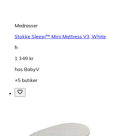
Madrasser
Stokke Sleepi™ Mini Mattress V3, White
fr.
1 349 kr
hos
BabyV
+5 butiker