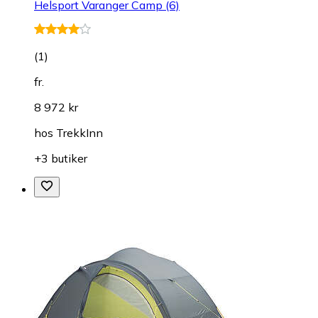
Helsport Varanger Camp (6)
(
1
)
fr.
8 972 kr
hos
TrekkInn
+3 butiker