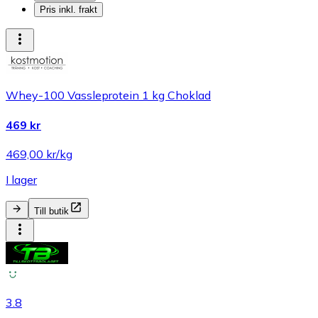
Pris inkl. frakt
Whey-100 Vassleprotein 1 kg Choklad
469 kr
469,00 kr/kg
I lager
Till butik
3.8