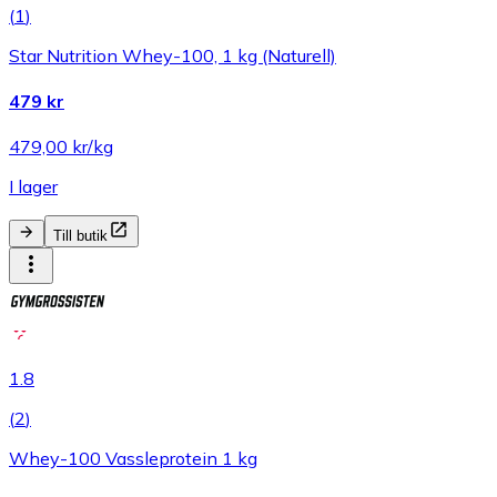
(
1
)
Star Nutrition Whey-100, 1 kg (Naturell)
479 kr
479,00 kr/kg
I lager
Till butik
1.8
(
2
)
Whey-100 Vassleprotein 1 kg