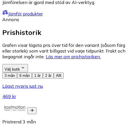
Jämförelsen är gjord med stöd av AI-verktyg.
Jämför produkter
Annons
Prishistorik
Grafen visar lägsta pris över tid för den variant (såsom färg
eller storlek) som varit billigast vid varje tidpunkt. Frakt och
begagnat ingår inte.
Läs mer om prishistoriken.
Välj butik
3 mån
6 mån
1 år
2 år
Allt
Lägst nypris just nu
469 kr
Pristrend
3
mån