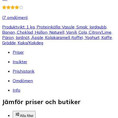
(
7 omdömen
)
Produktvikt: 1 kg, Proteinkälla: Vassle, Smak: Jordgubb,
Banan, Choklad, Hallon, Naturell, Vanilj, Cola, Citron/Lime,
Päron, Jordnöt, Äpple, Kolakaramell (toffe), Yoghurt, Kaffe,
Grädde, Kaka/Kakdeg
Priser
Insikter
Prishistorik
Omdömen
Info
Jämför priser och butiker
Alla filter