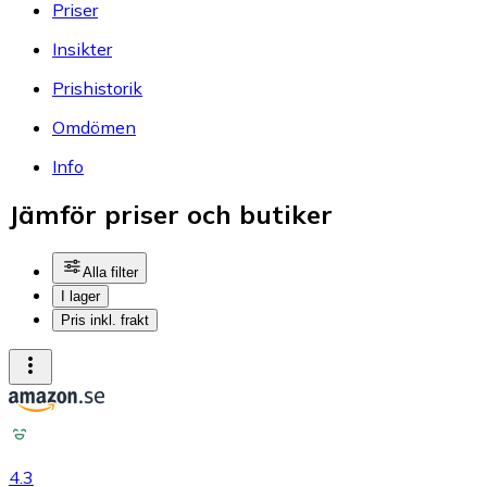
Priser
Insikter
Prishistorik
Omdömen
Info
Jämför priser och butiker
Alla filter
I lager
Pris inkl. frakt
4.3