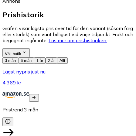
Annons
Prishistorik
Grafen visar lägsta pris över tid för den variant (såsom färg
eller storlek) som varit billigast vid varje tidpunkt. Frakt och
begagnat ingår inte.
Läs mer om prishistoriken.
Välj butik
3 mån
6 mån
1 år
2 år
Allt
Lägst nypris just nu
4 369 kr
Pristrend
3
mån