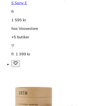
S Sony E
fr.
1 595 kr
hos
Voosestore
+5 butiker
fr. 1 399 kr