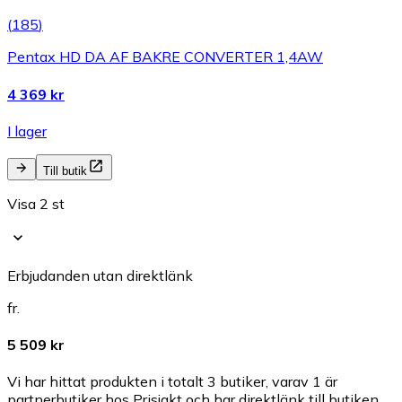
(
185
)
Pentax HD DA AF BAKRE CONVERTER 1,4AW
4 369 kr
I lager
Till butik
Visa 2 st
Erbjudanden utan direktlänk
fr.
5 509 kr
Vi har hittat produkten i totalt 3 butiker, varav 1 är
partnerbutiker hos Prisjakt och har direktlänk till butiken.