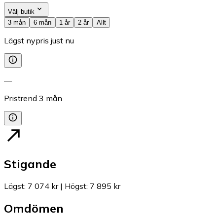
Välj butik
3 mån
6 mån
1 år
2 år
Allt
Lägst nypris just nu
—
Pristrend
3
mån
Stigande
Lägst
:
7 074 kr
|
Högst
:
7 895 kr
Omdömen