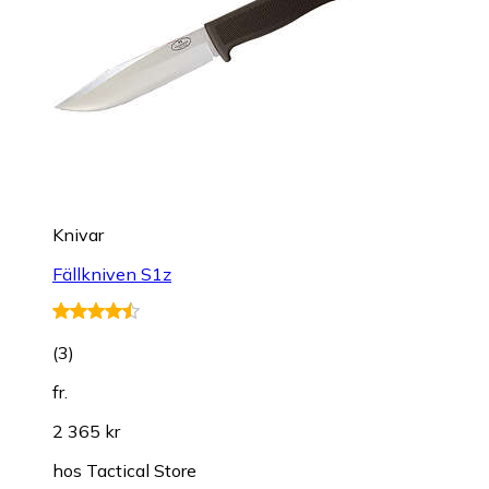
Knivar
Fällkniven S1z
(
3
)
fr.
2 365 kr
hos
Tactical Store