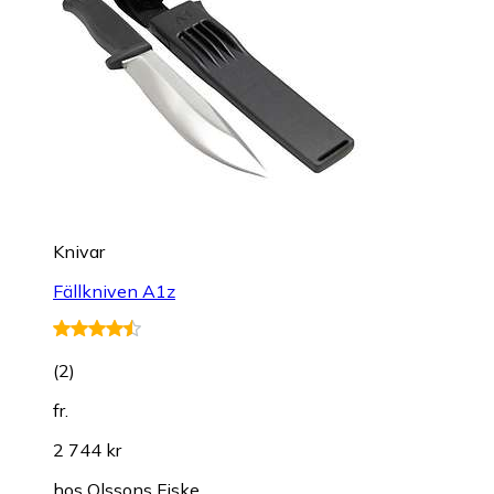
Knivar
Fällkniven A1z
(
2
)
fr.
2 744 kr
hos
Olssons Fiske