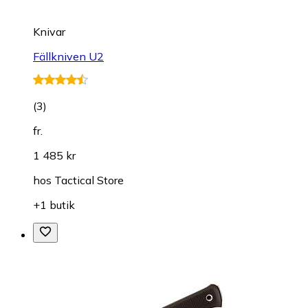
Knivar
Fällkniven U2
(
3
)
fr.
1 485 kr
hos
Tactical Store
+1 butik