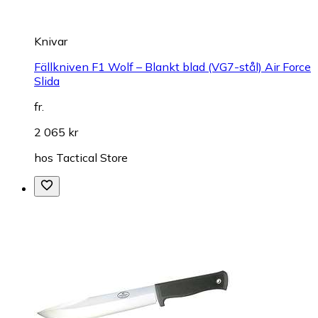
Knivar
Fällkniven F1 Wolf – Blankt blad (VG7-stål) Air Force
Slida
fr.
2 065 kr
hos
Tactical Store