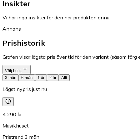
Insikter
Vi har inga insikter för den här produkten ännu.
Annons
Prishistorik
Grafen visar lägsta pris över tid för den variant (såsom färg e
Välj butik
3 mån
6 mån
1 år
2 år
Allt
Lägst nypris just nu
4 290 kr
Musikhuset
Pristrend
3
mån