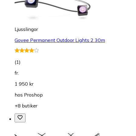
Ljusslingor
Govee Permanent Outdoor Lights 2 30m
(
1
)
fr.
1 950 kr
hos
Proshop
+8 butiker