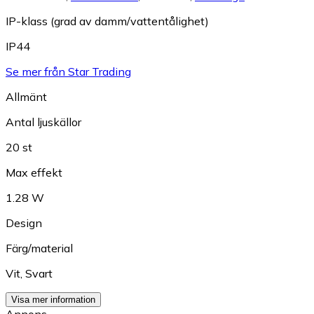
IP-klass (grad av damm/vattentålighet)
IP44
Se mer från Star Trading
Allmänt
Antal ljuskällor
20 st
Max effekt
1.28 W
Design
Färg/material
Vit
,
Svart
Visa mer information