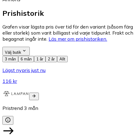
Prishistorik
Grafen visar lägsta pris över tid för den variant (såsom färg
eller storlek) som varit billigast vid varje tidpunkt. Frakt och
begagnat ingår inte.
Läs mer om prishistoriken.
Välj butik
3 mån
6 mån
1 år
2 år
Allt
Lägst nypris just nu
116 kr
Pristrend
3
mån