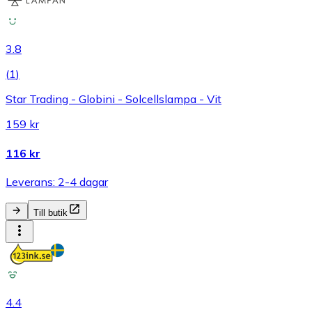
3.8
(
1
)
Star Trading - Globini - Solcellslampa - Vit
159 kr
116 kr
Leverans: 2-4 dagar
Till butik
4.4