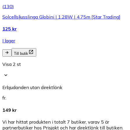
(
130
)
Solcellsljusslinga Globini | 1.28W | 4.75m [Star Trading]
125 kr
I lager
Till butik
Visa 2 st
Erbjudanden utan direktlänk
fr.
149 kr
Vi har hittat produkten i totalt 7 butiker, varav 5 är
partnerbutiker hos Prisjakt och har direktlänk till butiken.