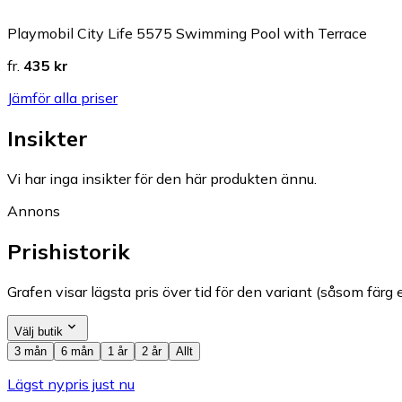
Playmobil City Life 5575 Swimming Pool with Terrace
fr.
435 kr
Jämför alla priser
Insikter
Vi har inga insikter för den här produkten ännu.
Annons
Prishistorik
Grafen visar lägsta pris över tid för den variant (såsom färg e
Välj butik
3 mån
6 mån
1 år
2 år
Allt
Lägst nypris just nu