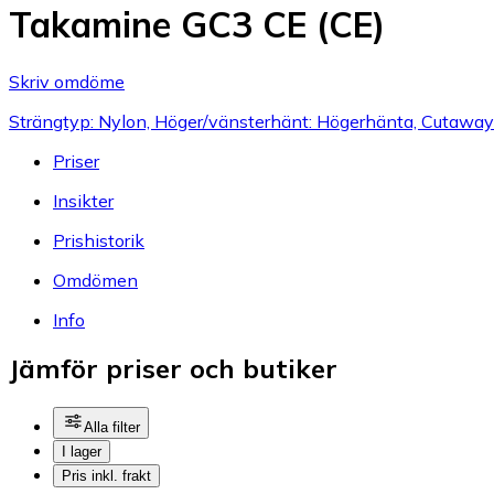
Takamine GC3 CE (CE)
Skriv omdöme
Strängtyp: Nylon, Höger/vänsterhänt: Högerhänta, Cutaway
Priser
Insikter
Prishistorik
Omdömen
Info
Jämför priser och butiker
Alla filter
I lager
Pris inkl. frakt