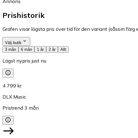
Annons
Prishistorik
Grafen visar lägsta pris över tid för den variant (såsom färg e
Välj butik
3 mån
6 mån
1 år
2 år
Allt
Lägst nypris just nu
4 799 kr
DLX Music
Pristrend
3
mån