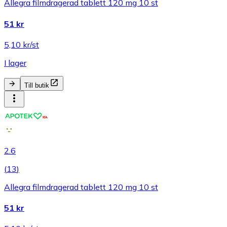
Allegra filmdragerad tablett 120 mg 10 st
51 kr
5,10 kr/st
I lager
Till butik
2.6
(
13
)
Allegra filmdragerad tablett 120 mg 10 st
51 kr