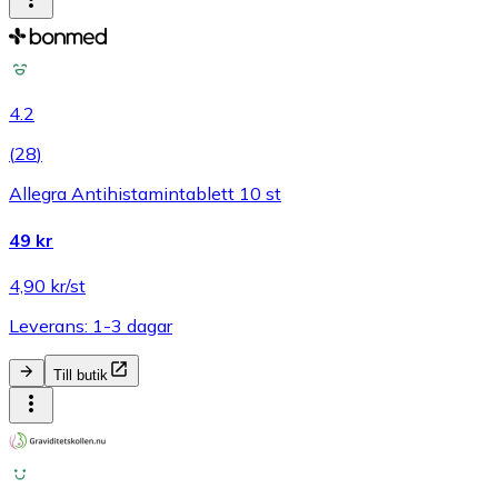
4.2
(
28
)
Allegra Antihistamintablett 10 st
49 kr
4,90 kr/st
Leverans: 1-3 dagar
Till butik