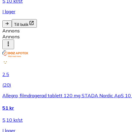
5,10 kr/st
I lager
Till butik
Annons
Annons
2.5
(
20
)
Allegra, filmdragerad tablett 120 mg STADA Nordic ApS 10 t
51 kr
5,10 kr/st
I lager