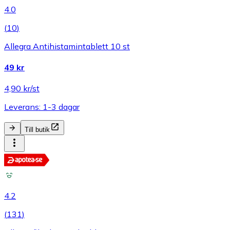
4.0
(
10
)
Allegra Antihistamintablett 10 st
49 kr
4,90 kr/st
Leverans: 1-3 dagar
Till butik
4.2
(
131
)