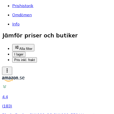
Prishistorik
Omdömen
Info
Jämför priser och butiker
Alla filter
I lager
Pris inkl. frakt
4.4
(
183
)