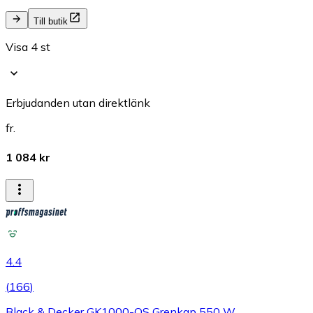
Till butik
Visa 4 st
Erbjudanden utan direktlänk
fr.
1 084 kr
4.4
(
166
)
Black & Decker GK1000-QS Grenkap 550 W