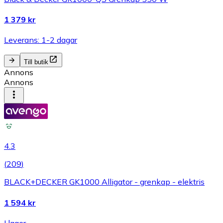
1 379 kr
Leverans: 1-2 dagar
Till butik
Annons
Annons
4.3
(
209
)
BLACK+DECKER GK1000 Alligator - grenkap - elektris
1 594 kr