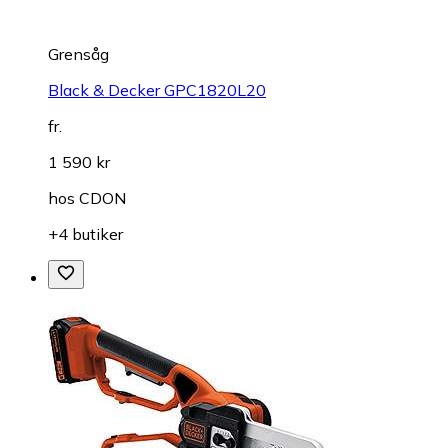
Grensåg
Black & Decker GPC1820L20
fr.
1 590 kr
hos
CDON
+4 butiker