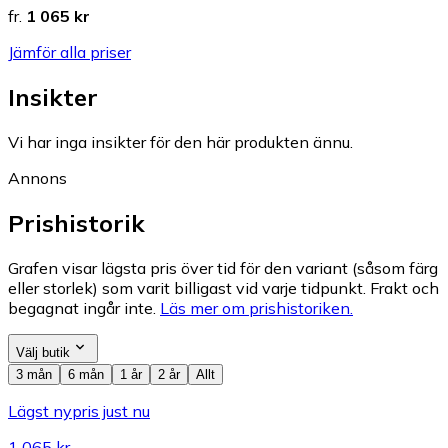
fr.
1 065 kr
Jämför alla priser
Insikter
Vi har inga insikter för den här produkten ännu.
Annons
Prishistorik
Grafen visar lägsta pris över tid för den variant (såsom färg
eller storlek) som varit billigast vid varje tidpunkt. Frakt och
begagnat ingår inte.
Läs mer om prishistoriken.
Välj butik
3 mån
6 mån
1 år
2 år
Allt
Lägst nypris just nu
1 065 kr