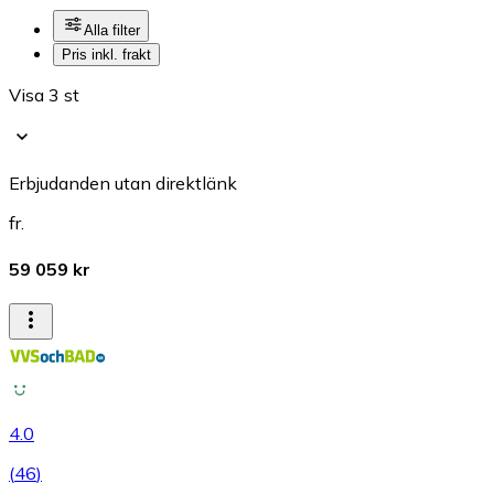
Alla filter
Pris inkl. frakt
Visa 3 st
Erbjudanden utan direktlänk
fr.
59 059 kr
4.0
(
46
)