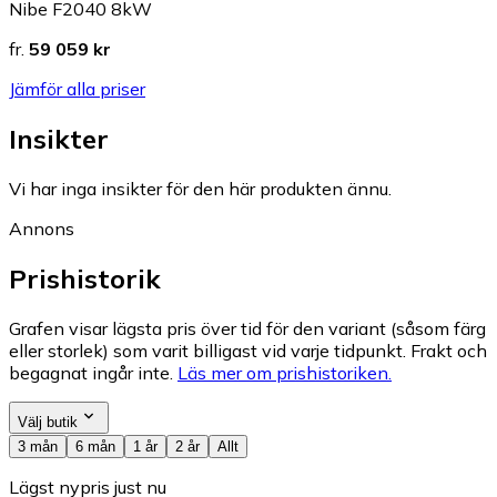
Nibe F2040 8kW
fr.
59 059 kr
Jämför alla priser
Insikter
Vi har inga insikter för den här produkten ännu.
Annons
Prishistorik
Grafen visar lägsta pris över tid för den variant (såsom färg
eller storlek) som varit billigast vid varje tidpunkt. Frakt och
begagnat ingår inte.
Läs mer om prishistoriken.
Välj butik
3 mån
6 mån
1 år
2 år
Allt
Lägst nypris just nu