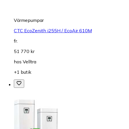
Värmepumpar
CTC EcoZenith i255H / EcoAir 610M
fr.
51 770 kr
hos
Velltra
+1 butik