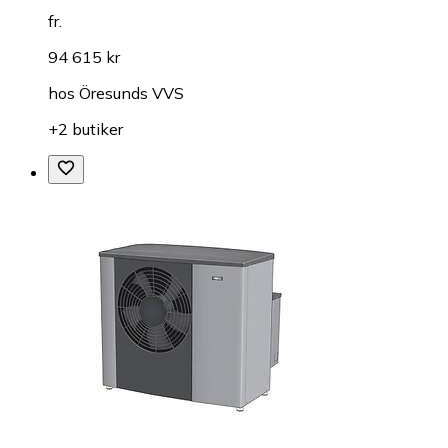
fr.
94 615 kr
hos
Öresunds VVS
+2 butiker