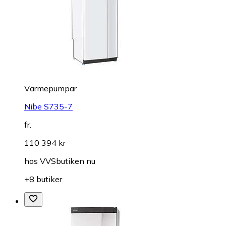
Värmepumpar
Nibe S735-7
fr.
110 394 kr
hos
VVSbutiken nu
+8 butiker