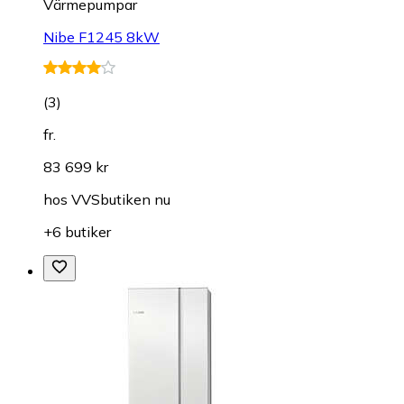
Värmepumpar
Nibe F1245 8kW
(
3
)
fr.
83 699 kr
hos
VVSbutiken nu
+6 butiker