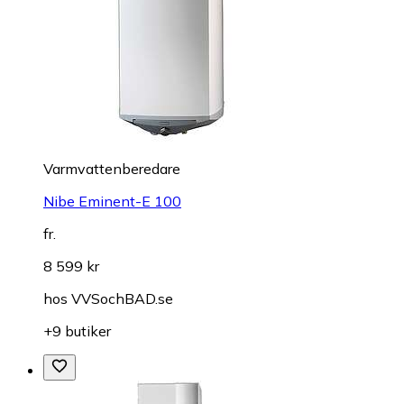
Varmvattenberedare
Nibe Eminent-E 100
fr.
8 599 kr
hos
VVSochBAD.se
+9 butiker