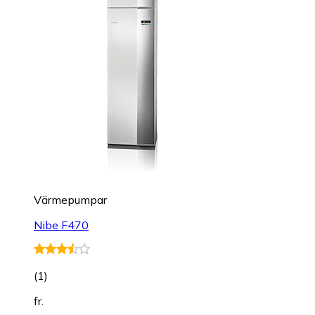
Värmepumpar
Nibe F470
(
1
)
fr.