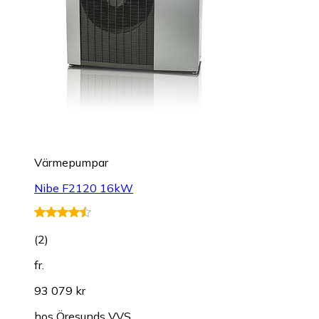
Värmepumpar
Nibe F2120 16kW
(
2
)
fr.
93 079 kr
hos
Öresunds VVS