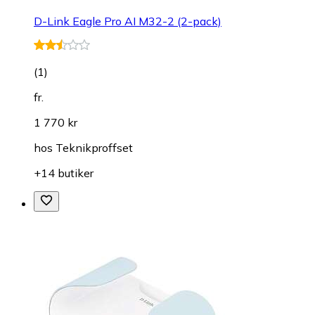
D-Link Eagle Pro AI M32-2 (2-pack)
(
1
)
fr.
1 770 kr
hos
Teknikproffset
+14 butiker