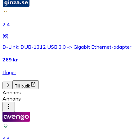
2.4
(
6
)
D-Link: DUB-1312 USB 3.0 -> Gigabit Ethernet-adapter
269 kr
I lager
Till butik
Annons
Annons
4.3