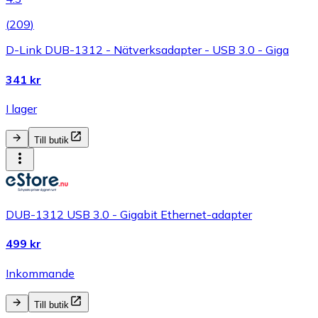
(
209
)
D-Link DUB-1312 - Nätverksadapter - USB 3.0 - Giga
341 kr
I lager
Till butik
DUB-1312 USB 3.0 - Gigabit Ethernet-adapter
499 kr
Inkommande
Till butik