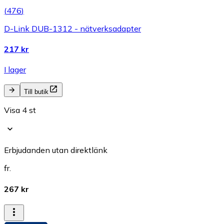
(
476
)
D-Link DUB-1312 - nätverksadapter
217 kr
I lager
Till butik
Visa 4 st
Erbjudanden utan direktlänk
fr.
267 kr