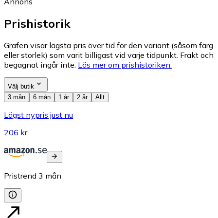
Annons
Prishistorik
Grafen visar lägsta pris över tid för den variant (såsom färg
eller storlek) som varit billigast vid varje tidpunkt. Frakt och
begagnat ingår inte.
Läs mer om prishistoriken.
Välj butik
3 mån
6 mån
1 år
2 år
Allt
Lägst nypris just nu
206 kr
Pristrend
3
mån