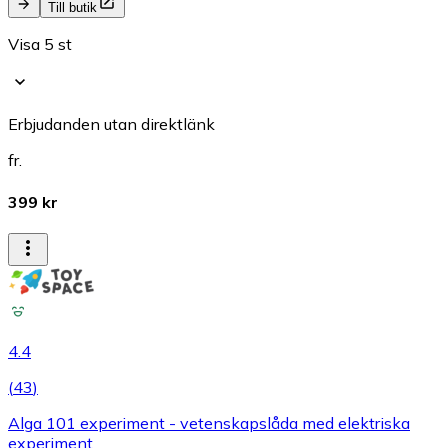
Till butik
Visa 5 st
Erbjudanden utan direktlänk
fr.
399 kr
4.4
(
43
)
Alga 101 experiment - vetenskapslåda med elektriska
experiment