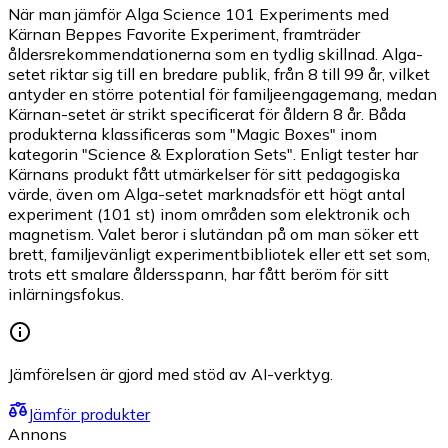
När man jämför Alga Science 101 Experiments med
Kärnan Beppes Favorite Experiment, framträder
åldersrekommendationerna som en tydlig skillnad. Alga-
setet riktar sig till en bredare publik, från 8 till 99 år, vilket
antyder en större potential för familjeengagemang, medan
Kärnan-setet är strikt specificerat för åldern 8 år. Båda
produkterna klassificeras som "Magic Boxes" inom
kategorin "Science & Exploration Sets". Enligt tester har
Kärnans produkt fått utmärkelser för sitt pedagogiska
värde, även om Alga-setet marknadsför ett högt antal
experiment (101 st) inom områden som elektronik och
magnetism. Valet beror i slutändan på om man söker ett
brett, familjevänligt experimentbibliotek eller ett set som,
trots ett smalare åldersspann, har fått beröm för sitt
inlärningsfokus.
Jämförelsen är gjord med stöd av AI-verktyg.
Jämför produkter
Annons