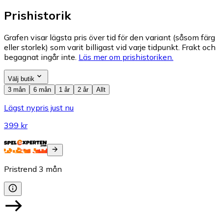
Prishistorik
Grafen visar lägsta pris över tid för den variant (såsom färg
eller storlek) som varit billigast vid varje tidpunkt. Frakt och
begagnat ingår inte.
Läs mer om prishistoriken.
Välj butik
3 mån
6 mån
1 år
2 år
Allt
Lägst nypris just nu
399 kr
Pristrend
3
mån