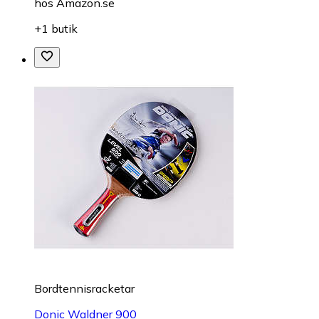
hos
Amazon.se
+1 butik
Bordtennisracketar
Donic Waldner 900