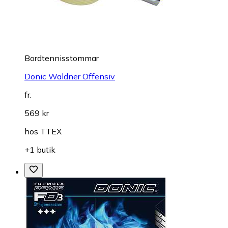
Bordtennisstommar
Donic Waldner Offensiv
fr.
569 kr
hos
TTEX
+1 butik