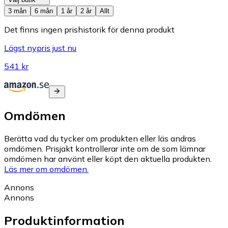
3 mån
6 mån
1 år
2 år
Allt
Det finns ingen prishistorik för denna produkt
Lägst nypris just nu
541 kr
Omdömen
Berätta vad du tycker om produkten eller läs andras
omdömen. Prisjakt kontrollerar inte om de som lämnar
omdömen har använt eller köpt den aktuella produkten.
Läs mer om omdömen.
Annons
Annons
Produktinformation