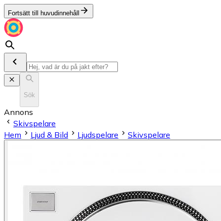
Fortsätt till huvudinnehåll
Sök
Annons
Skivspelare
Hem
Ljud & Bild
Ljudspelare
Skivspelare