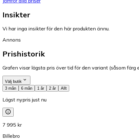
Jämför alla priser
Insikter
Vi har inga insikter för den här produkten ännu.
Annons
Prishistorik
Grafen visar lägsta pris över tid för den variant (såsom färg e
Välj butik
3 mån
6 mån
1 år
2 år
Allt
Lägst nypris just nu
7 995 kr
Billebro