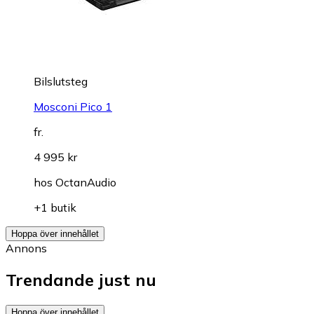
Bilslutsteg
Mosconi Pico 1
fr.
4 995 kr
hos
OctanAudio
+1 butik
Hoppa över innehållet
Annons
Trendande just nu
Hoppa över innehållet