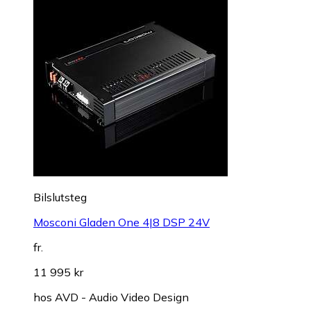
Bilslutsteg
Mosconi Gladen One 4|8 DSP 24V
fr.
11 995 kr
hos
AVD - Audio Video Design