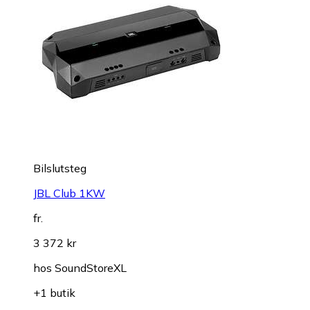
Bilslutsteg
JBL Club 1KW
fr.
3 372 kr
hos
SoundStoreXL
+1 butik