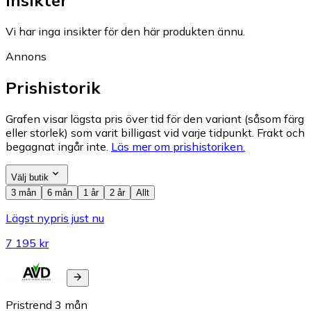
Vi har inga insikter för den här produkten ännu.
Annons
Prishistorik
Grafen visar lägsta pris över tid för den variant (såsom färg
eller storlek) som varit billigast vid varje tidpunkt. Frakt och
begagnat ingår inte.
Läs mer om prishistoriken.
Välj butik
3 mån
6 mån
1 år
2 år
Allt
Lägst nypris just nu
7 195 kr
Pristrend
3
mån