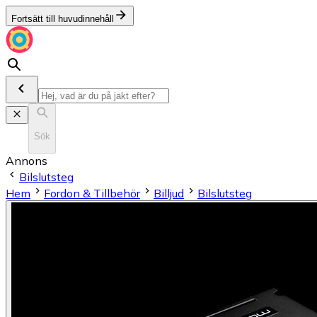
Fortsätt till huvudinnehåll
Sök
Annons
Bilslutsteg
Hem
Fordon & Tillbehör
Billjud
Bilslutsteg