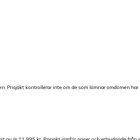
n. Prisjakt kontrollerar inte om de som lämnar omdömen har a
st nu är 11 995 kr.
Prisjakt jämför priser och erbjudande från 