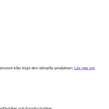
nvänt eller köpt den aktuella produkten.
Läs mer om
nätbutiker och fysiska butiker.