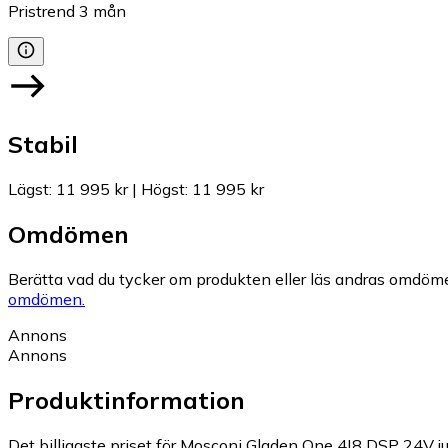
Pristrend
3
mån
Stabil
Lägst
:
11 995 kr
|
Högst
:
11 995 kr
Omdömen
Berätta vad du tycker om produkten eller läs andras omdöme
omdömen.
Annons
Annons
Produktinformation
Det billigaste priset för Mosconi Gladen One 4|8 DSP 24V ju