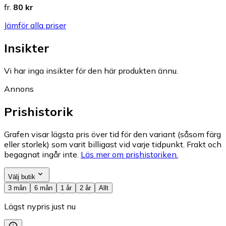
fr.
80 kr
Jämför alla priser
Insikter
Vi har inga insikter för den här produkten ännu.
Annons
Prishistorik
Grafen visar lägsta pris över tid för den variant (såsom färg
eller storlek) som varit billigast vid varje tidpunkt. Frakt och
begagnat ingår inte.
Läs mer om prishistoriken.
Välj butik
3 mån
6 mån
1 år
2 år
Allt
Lägst nypris just nu