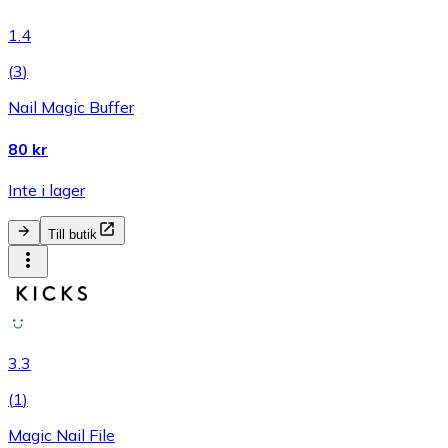
1.4
(
3
)
Nail Magic Buffer
80 kr
Inte i lager
Till butik
3.3
(
1
)
Magic Nail File