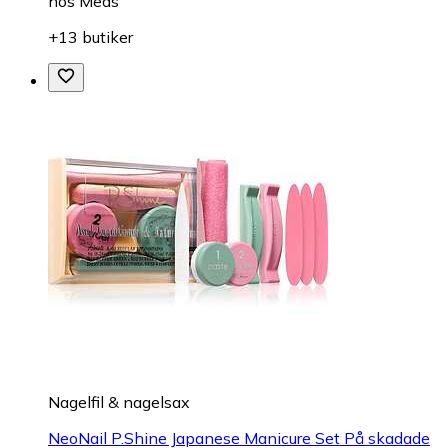
hos
Meds
+13 butiker
Nagelfil & nagelsax
NeoNail P.Shine Japanese Manicure Set På skadade