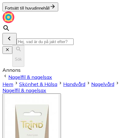
Fortsätt till huvudinnehåll
Sök
Annons
Nagelfil & nagelsax
Hem
Skönhet & Hälsa
Handvård
Nagelvård
Nagelfil & nagelsax