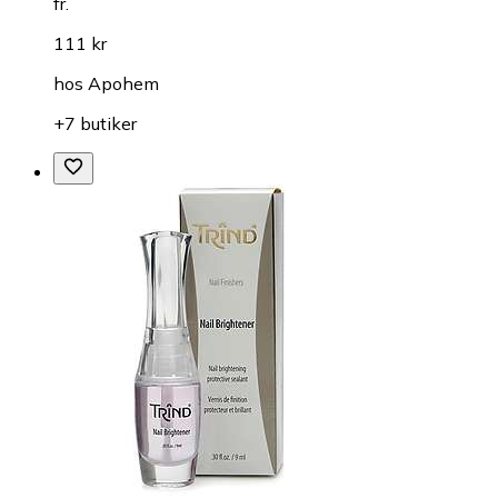
fr.
111 kr
hos
Apohem
+7 butiker