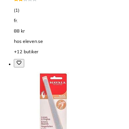
(
1
)
fr.
88 kr
hos
eleven.se
+12 butiker