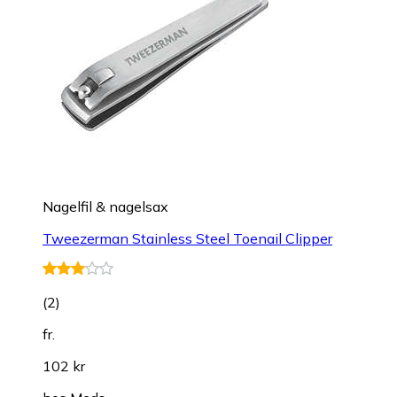
Nagelfil & nagelsax
Tweezerman Stainless Steel Toenail Clipper
(
2
)
fr.
102 kr