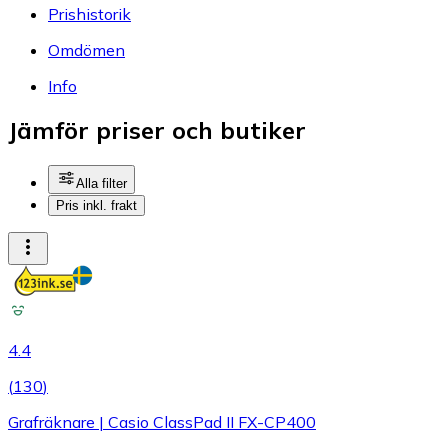
Prishistorik
Omdömen
Info
Jämför priser och butiker
Alla filter
Pris inkl. frakt
4.4
(
130
)
Grafräknare | Casio ClassPad II FX-CP400