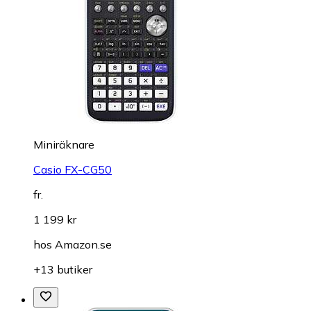
Miniräknare
Casio FX-CG50
fr.
1 199 kr
hos
Amazon.se
+13 butiker