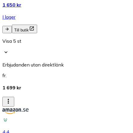
1 650 kr
I lager
Till butik
Visa 5 st
Erbjudanden utan direktlänk
fr.
1 699 kr
4.4