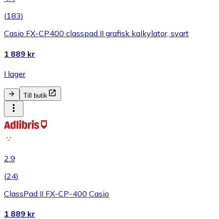
(
183
)
Casio FX-CP400 classpad II grafisk kalkylator, svart
1 889 kr
I lager
Till butik
2.9
(
24
)
ClassPad II FX-CP-400 Casio
1 889 kr