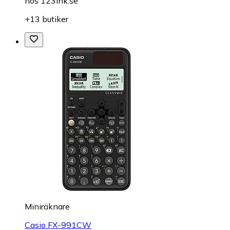
hos
123ink.se
+13 butiker
Miniräknare
Casio FX-991CW