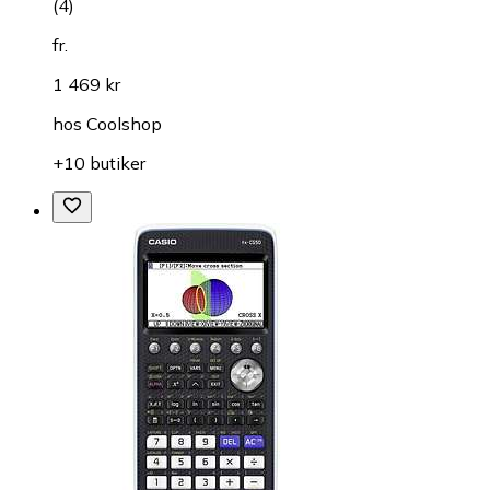
(
4
)
fr.
1 469 kr
hos
Coolshop
+10 butiker