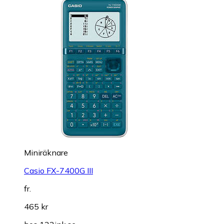
Miniräknare
Casio FX-7400G III
fr.
465 kr