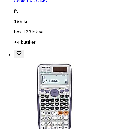
Casio FX-82MS
fr.
185 kr
hos
123ink.se
+4 butiker