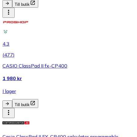
Till butik
4.3
(
477
)
CASIO ClassPad II fx-CP400
1 980 kr
I lager
Till butik
Casio ClassPad II FX-CP400 calculator programable