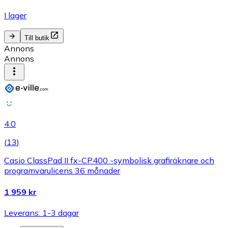
I lager
Till butik
Annons
Annons
4.0
(
13
)
Casio ClassPad II fx-CP400 -symbolisk grafiräknare och
programvarulicens 36 månader
1 959 kr
Leverans: 1-3 dagar