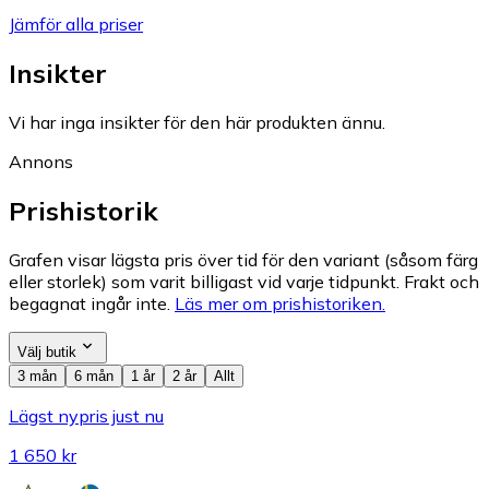
Jämför alla priser
Insikter
Vi har inga insikter för den här produkten ännu.
Annons
Prishistorik
Grafen visar lägsta pris över tid för den variant (såsom färg
eller storlek) som varit billigast vid varje tidpunkt. Frakt och
begagnat ingår inte.
Läs mer om prishistoriken.
Välj butik
3 mån
6 mån
1 år
2 år
Allt
Lägst nypris just nu
1 650 kr