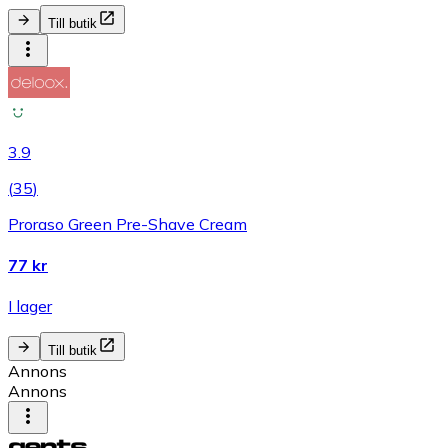
Till butik
3.9
(
35
)
Proraso Green Pre-Shave Cream
77 kr
I lager
Till butik
Annons
Annons