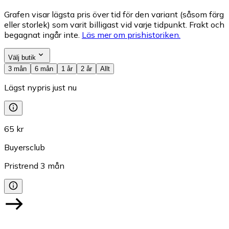
Grafen visar lägsta pris över tid för den variant (såsom färg
eller storlek) som varit billigast vid varje tidpunkt. Frakt och
begagnat ingår inte.
Läs mer om prishistoriken.
Välj butik
3 mån
6 mån
1 år
2 år
Allt
Lägst nypris just nu
65 kr
Buyersclub
Pristrend
3
mån