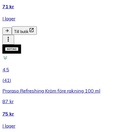
71 kr
I lager
Till butik
4.5
(
41
)
Proraso Refreshing Kräm före rakning 100 ml
87 kr
75 kr
I lager